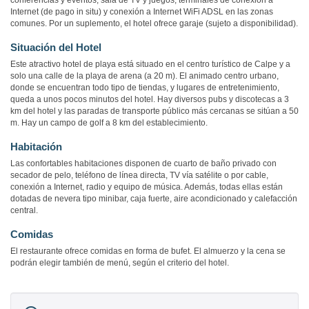
conferencias y eventos, sala de TV y juegos, terminales de conexión a
Internet (de pago in situ) y conexión a Internet WiFi ADSL en las zonas
comunes. Por un suplemento, el hotel ofrece garaje (sujeto a disponibilidad).
Situación del Hotel
Este atractivo hotel de playa está situado en el centro turístico de Calpe y a
solo una calle de la playa de arena (a 20 m). El animado centro urbano,
donde se encuentran todo tipo de tiendas, y lugares de entretenimiento,
queda a unos pocos minutos del hotel. Hay diversos pubs y discotecas a 3
km del hotel y las paradas de transporte público más cercanas se sitúan a 50
m. Hay un campo de golf a 8 km del establecimiento.
Habitación
Las confortables habitaciones disponen de cuarto de baño privado con
secador de pelo, teléfono de línea directa, TV vía satélite o por cable,
conexión a Internet, radio y equipo de música. Además, todas ellas están
dotadas de nevera tipo minibar, caja fuerte, aire acondicionado y calefacción
central.
Comidas
El restaurante ofrece comidas en forma de bufet. El almuerzo y la cena se
podrán elegir también de menú, según el criterio del hotel.