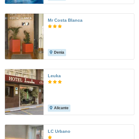
Mr Costa Blanca
Denia
8.6
Leuka
Alicante
7.1
LC Urbano