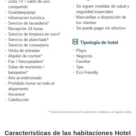
Zona TV / salón de uso
Se siguen medidas de salud y
compartido
seguridad especiales
Guardaequipaje
Mascarillas a disposición de
Información turística
los clientes
Servicio de lavandería*
Se puede pagar sin efectivo
Recepción 24 horas
Servicio de limpieza en seco*
Servicio de planchado*
Tipología de hotel
Servicio de conserjería
Venta de entradas
Playa
Alquiler de coches*
Negocios
Fax / fotocopiadora*
Familiar
Salas de reuniones /
Spa
banquetes*
Eco Friendly
Aire acondicionado
Prohibido fumar en todo el
alojamiento
Ascensor
Calefacción
* Todos los servicios con asterisco conllevan un gasto extra
Características de las habitaciones Hotel