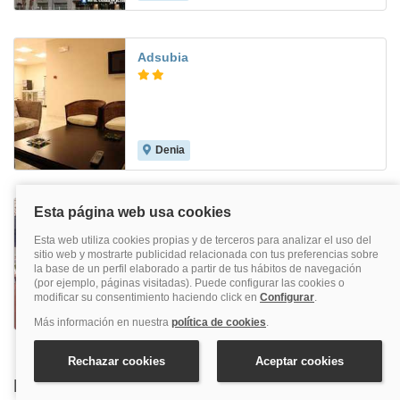
Adsubia
Denia
7.7
Playas De Torrevieja
Torrevieja
8.1
Buscar también en