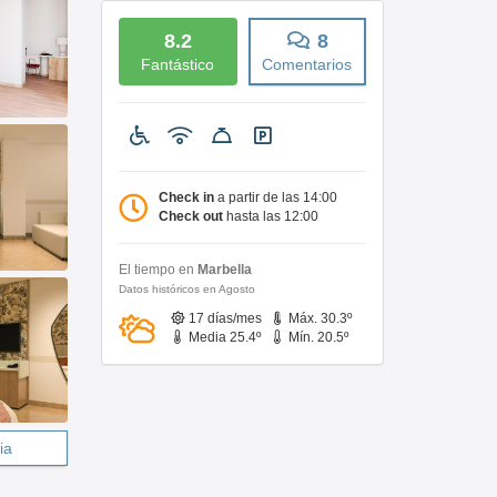
8.2
8
Fantástico
Comentarios
Check in
a partir de las 14:00
Check out
hasta las 12:00
El tiempo en
Marbella
Datos históricos en Agosto
17 días/mes
Máx. 30.3º
Media 25.4º
Mín. 20.5º
ia