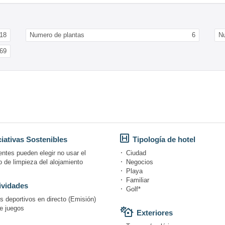
18
Numero de plantas
6
Nu
69
ciativas Sostenibles
Tipología de hotel
entes pueden elegir no usar el
Ciudad
o de limpieza del alojamiento
Negocios
Playa
Familiar
ividades
Golf*
s deportivos en directo (Emisión)
e juegos
Exteriores