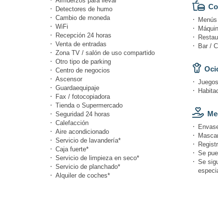
Almuerzos para llevar
Co
Detectores de humo
Cambio de moneda
Menús d
WiFi
Máquin
Recepción 24 horas
Restau
Venta de entradas
Bar / C
Zona TV / salón de uso compartido
Otro tipo de parking
Ocio
Centro de negocios
Ascensor
Juegos
Guardaequipaje
Habitac
Fax / fotocopiadora
Tienda o Supermercado
Med
Seguridad 24 horas
Calefacción
Envase
Aire acondicionado
Mascari
Servicio de lavandería*
Registr
Caja fuerte*
Se pue
Servicio de limpieza en seco*
Se sig
Servicio de planchado*
especi
Alquiler de coches*