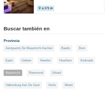
a 171 m
Buscar también en
Provincia
Aeropuerto De Maastricht Aachen
Baarlo
Born
Epen
Geleen
Heerlen
Houthem
Kerkrade
Maastricht
Roermond
Sittard
Valkenburg Aan De Geul
Venlo
Weert