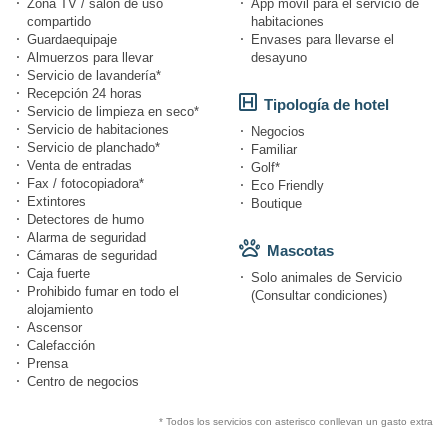
Zona TV / salón de uso
App móvil para el servicio de
compartido
habitaciones
Guardaequipaje
Envases para llevarse el
Almuerzos para llevar
desayuno
Servicio de lavandería*
Recepción 24 horas
Tipología de hotel
Servicio de limpieza en seco*
Servicio de habitaciones
Negocios
Servicio de planchado*
Familiar
Venta de entradas
Golf*
Fax / fotocopiadora*
Eco Friendly
Extintores
Boutique
Detectores de humo
Alarma de seguridad
Mascotas
Cámaras de seguridad
Caja fuerte
Solo animales de Servicio
Prohibido fumar en todo el
(Consultar condiciones)
alojamiento
Ascensor
Calefacción
Prensa
Centro de negocios
* Todos los servicios con asterisco conllevan un gasto extra