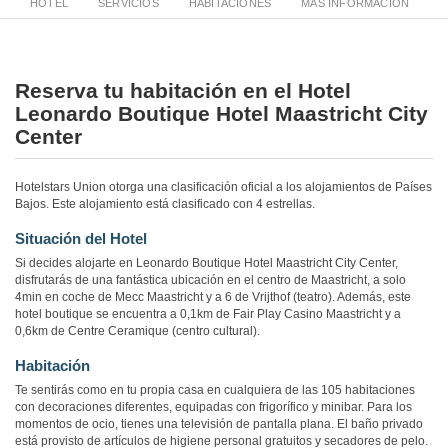
HOTEL
SERVICIOS
HABITACIONES
MÁS INFORMACIÓN
Reserva tu habitación en el Hotel
Leonardo Boutique Hotel Maastricht City
Center
Hotelstars Union otorga una clasificación oficial a los alojamientos de Países
Bajos. Este alojamiento está clasificado con 4 estrellas.
Situación del Hotel
Si decides alojarte en Leonardo Boutique Hotel Maastricht City Center,
disfrutarás de una fantástica ubicación en el centro de Maastricht, a solo
4min en coche de Mecc Maastricht y a 6 de Vrijthof (teatro). Además, este
hotel boutique se encuentra a 0,1km de Fair Play Casino Maastricht y a
0,6km de Centre Ceramique (centro cultural).
Habitación
Te sentirás como en tu propia casa en cualquiera de las 105 habitaciones
con decoraciones diferentes, equipadas con frigorífico y minibar. Para los
momentos de ocio, tienes una televisión de pantalla plana. El baño privado
está provisto de artículos de higiene personal gratuitos y secadores de pelo.