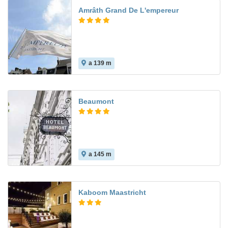
Amrâth Grand De L'empereur
a 139 m
Beaumont
a 145 m
Kaboom Maastricht