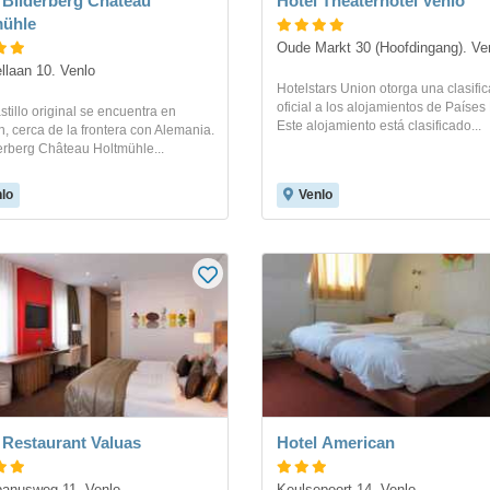
 Bilderberg Château
Hotel Theaterhotel Venlo
mühle
Oude Markt 30 (Hoofdingang). Ve
llaan 10. Venlo
Hotelstars Union otorga una clasifi
oficial a los alojamientos de Países
stillo original se encuentra en
Este alojamiento está clasificado...
, cerca de la frontera con Alemania.
erberg Château Holtmühle...
lo
Venlo
 Restaurant Valuas
Hotel American