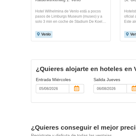
Kaldenkerkerweg 1. Venlo
St. Ur
Hotel Wilhelmina de Venlo está a pocos
Hotelst
pasos de Limburgs Museum (museo) y a
oficial
solo 3 min en coche de Stadium De Koel....
Este al
Venlo
Ven
¿Quieres alojarte en hoteles en
Entrada
Miércoles
Salida
Jueves
¿Quieres conseguir el mejor prec
Regístrate y disfruta de todas las ventajas