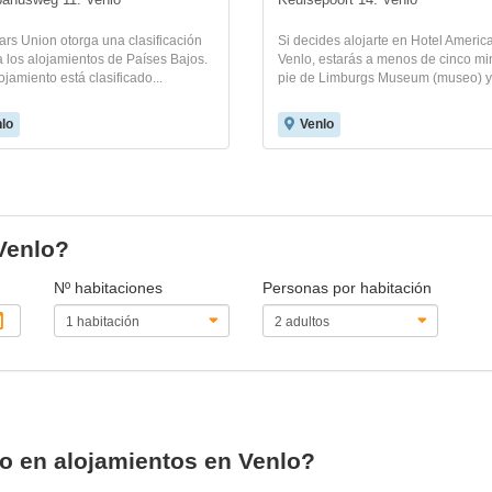
banusweg 11. Venlo
Keulsepoort 14. Venlo
ars Union otorga una clasificación
Si decides alojarte en Hotel Americ
 a los alojamientos de Países Bajos.
Venlo, estarás a menos de cinco mi
ojamiento está clasificado...
pie de Limburgs Museum (museo) y.
lo
Venlo
 Venlo?
Nº habitaciones
Personas por habitación
io en alojamientos en Venlo?