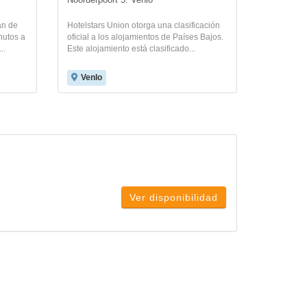
Noorderpoort 5. Venlo
an de
Hotelstars Union otorga una clasificación
nutos a
oficial a los alojamientos de Países Bajos.
..
Este alojamiento está clasificado...
Venlo
Ver disponibilidad