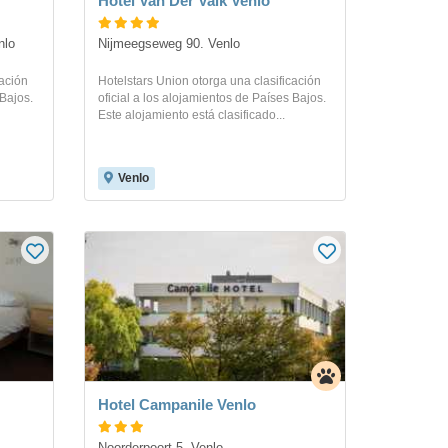
Hotel Van Der Valk Venlo
nlo
Nijmeegseweg 90. Venlo
cación
Hotelstars Union otorga una clasificación
 Bajos.
oficial a los alojamientos de Países Bajos.
Este alojamiento está clasificado...
Venlo
Hotel Campanile Venlo