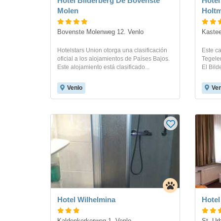
Hotel Bilderberg De Bovenste
Hotel
Molen
Holt
Bovenste Molenweg 12. Venlo
Kastee
Hotelstars Union otorga una clasificación
Este ca
oficial a los alojamientos de Países Bajos.
Tegelen
Este alojamiento está clasificado...
El Bild
Venlo
Ven
Hotel Wilhelmina
Hotel