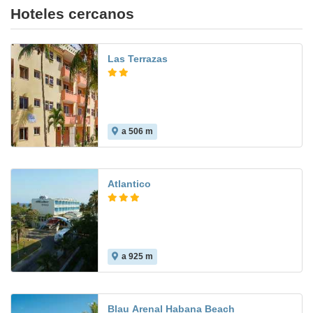
Hoteles cercanos
Las Terrazas
a 506 m
Atlantico
a 925 m
5.0
Blau Arenal Habana Beach