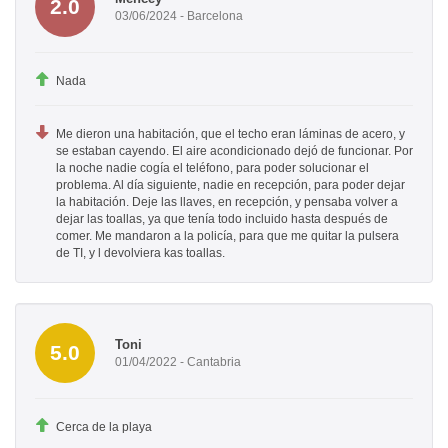
2.0
03/06/2024 - Barcelona
Nada
Me dieron una habitación, que el techo eran láminas de acero, y
se estaban cayendo. El aire acondicionado dejó de funcionar. Por
la noche nadie cogía el teléfono, para poder solucionar el
problema. Al día siguiente, nadie en recepción, para poder dejar
la habitación. Deje las llaves, en recepción, y pensaba volver a
dejar las toallas, ya que tenía todo incluido hasta después de
comer. Me mandaron a la policía, para que me quitar la pulsera
de TI, y l devolviera kas toallas.
Toni
5.0
01/04/2022 - Cantabria
Cerca de la playa