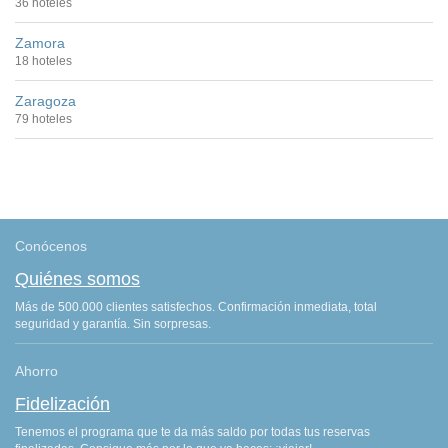
36 hoteles
Zamora
18 hoteles
Zaragoza
79 hoteles
Conócenos
Quiénes somos
Más de 500.000 clientes satisfechos. Confirmación inmediata, total
seguridad y garantía. Sin sorpresas.
Ahorro
Fidelización
Tenemos el programa que te da más saldo por todas tus reservas