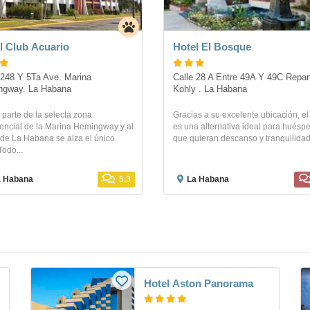
l Club Acuario
Hotel El Bosque
 248 Y 5Ta Ave. Marina 
Calle 28 A Entre 49A Y 49C Repart
ngway. La Habana
Kohly . La Habana
parte de la selecta zona
Gracias a su excelente ubicación, el
encial de la Marina Hemingway y al
es una alternativa ideal para huésp
 de La Habana se alza el único
que quieran descanso y tranquilidad,
Todo...
a Habana
5.3
La Habana
Hotel Aston Panorama