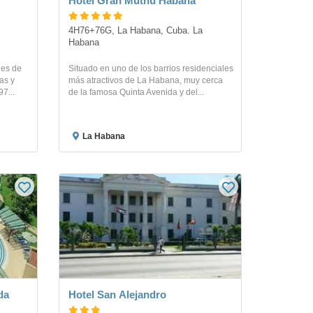
Hotel Gran Muthu Habana
4H76+76G, La Habana, Cuba. La 
Habana
jes de
Situado en uno de los barrios residenciales
as y
más atractivos de La Habana, muy cerca
7...
de la famosa Quinta Avenida y del...
La Habana
da
Hotel San Alejandro