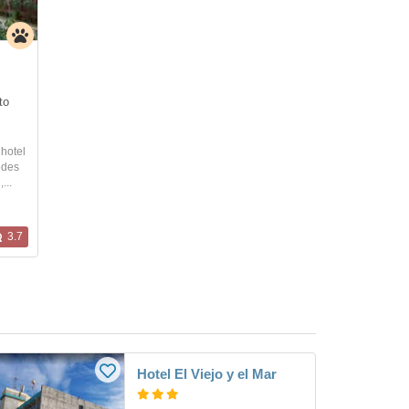
o 
 hotel
edes
...
3.7
Hotel El Viejo y el Mar