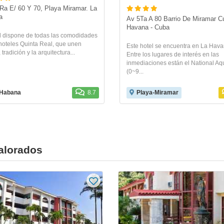
Ra E/ 60 Y 70, Playa Miramar. La 
a
Av 5Ta A 80 Barrio De Miramar Cu
Havana - Cuba
el dispone de todas las comodidades
hoteles Quinta Real, que unen
Este hotel se encuentra en La Hava
 tradición y la arquitectura...
Entre los lugares de interés en las
inmediaciones están el National A
(0~9...
 Habana
8.7
Playa-Miramar
alorados