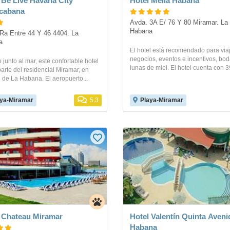
 Be Live Havana City
Hotel Melia Habana
cabana
Avda. 3A E/ 76 Y 80 Miramar. La 
Habana
Ra Entre 44 Y 46 4404. La 
a
El hotel está recomendado para via
negocios, eventos e incentivos, bod
 junto al mar, este confortable hotel
lunas de miel. El hotel cuenta con 39
arte del residencial Miramar, en
 de La Habana. El aeropuerto...
ya-Miramar
5.3
Playa-Miramar
 Chateau Miramar
Hotel Valentín Quinta Aveni
Habana