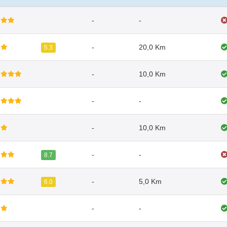
-
-
-
20,0 Km
5.3
-
10,0 Km
-
-
-
10,0 Km
-
-
8.7
-
5,0 Km
6.0
-
-