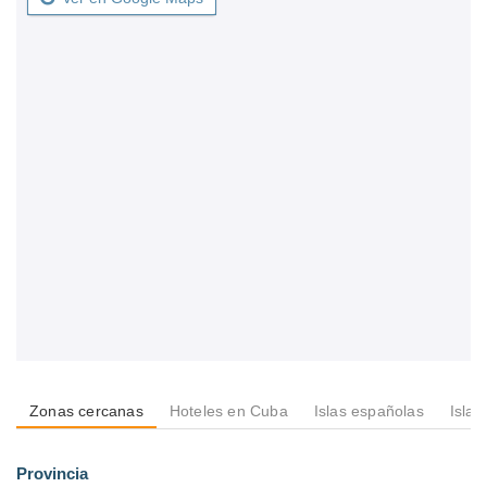
Zonas cercanas
Hoteles en Cuba
Islas españolas
Isla
Provincia