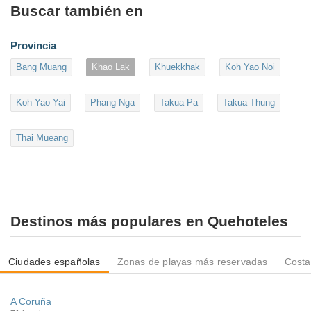
Buscar también en
Provincia
Bang Muang
Khao Lak
Khuekkhak
Koh Yao Noi
Koh Yao Yai
Phang Nga
Takua Pa
Takua Thung
Thai Mueang
Destinos más populares en Quehoteles
Ciudades españolas
Zonas de playas más reservadas
Costa
A Coruña