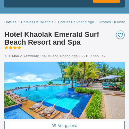
Hoteles
Hoteles En Tailandia
Hoteles En Phang Nga
Hoteles En Khao L
Hotel Khaolak Emerald Surf
Beach Resort and Spa
7/10 Moo 2 Ramkean; Thai Muang; Phang-nga, 82210 Khao Lak
Ver galeria