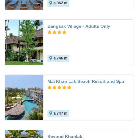
a 362 m
Bangsak Village - Adults Only
a 746 m
Mai Khao Lak Beach Resort and Spa
a 747 m
Beyond Khaolak