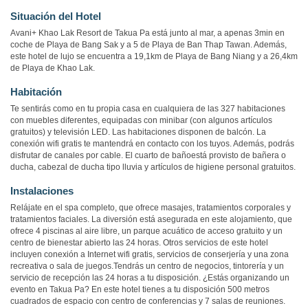
Situación del Hotel
Avani+ Khao Lak Resort de Takua Pa está junto al mar, a apenas 3min en
coche de Playa de Bang Sak y a 5 de Playa de Ban Thap Tawan. Además,
este hotel de lujo se encuentra a 19,1km de Playa de Bang Niang y a 26,4km
de Playa de Khao Lak.
Habitación
Te sentirás como en tu propia casa en cualquiera de las 327 habitaciones
con muebles diferentes, equipadas con minibar (con algunos artículos
gratuitos) y televisión LED. Las habitaciones disponen de balcón. La
conexión wifi gratis te mantendrá en contacto con los tuyos. Además, podrás
disfrutar de canales por cable. El cuarto de bañoestá provisto de bañera o
ducha, cabezal de ducha tipo lluvia y artículos de higiene personal gratuitos.
Instalaciones
Relájate en el spa completo, que ofrece masajes, tratamientos corporales y
tratamientos faciales. La diversión está asegurada en este alojamiento, que
ofrece 4 piscinas al aire libre, un parque acuático de acceso gratuito y un
centro de bienestar abierto las 24 horas. Otros servicios de este hotel
incluyen conexión a Internet wifi gratis, servicios de conserjería y una zona
recreativa o sala de juegos.Tendrás un centro de negocios, tintorería y un
servicio de recepción las 24 horas a tu disposición. ¿Estás organizando un
evento en Takua Pa? En este hotel tienes a tu disposición 500 metros
cuadrados de espacio con centro de conferencias y 7 salas de reuniones.