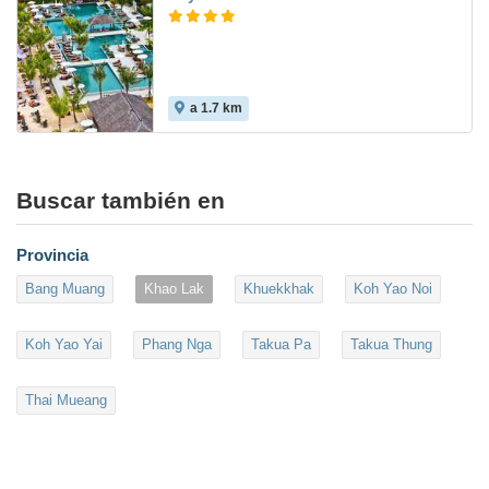
a 1.7 km
Buscar también en
Provincia
Bang Muang
Khao Lak
Khuekkhak
Koh Yao Noi
Koh Yao Yai
Phang Nga
Takua Pa
Takua Thung
Thai Mueang