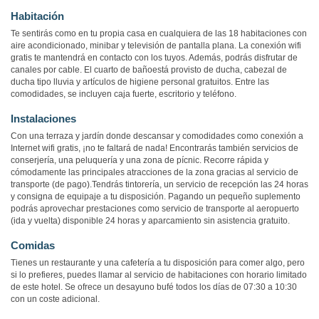
Habitación
Te sentirás como en tu propia casa en cualquiera de las 18 habitaciones con
aire acondicionado, minibar y televisión de pantalla plana. La conexión wifi
gratis te mantendrá en contacto con los tuyos. Además, podrás disfrutar de
canales por cable. El cuarto de bañoestá provisto de ducha, cabezal de
ducha tipo lluvia y artículos de higiene personal gratuitos. Entre las
comodidades, se incluyen caja fuerte, escritorio y teléfono.
Instalaciones
Con una terraza y jardín donde descansar y comodidades como conexión a
Internet wifi gratis, ¡no te faltará de nada! Encontrarás también servicios de
conserjería, una peluquería y una zona de pícnic. Recorre rápida y
cómodamente las principales atracciones de la zona gracias al servicio de
transporte (de pago).Tendrás tintorería, un servicio de recepción las 24 horas
y consigna de equipaje a tu disposición. Pagando un pequeño suplemento
podrás aprovechar prestaciones como servicio de transporte al aeropuerto
(ida y vuelta) disponible 24 horas y aparcamiento sin asistencia gratuito.
Comidas
Tienes un restaurante y una cafetería a tu disposición para comer algo, pero
si lo prefieres, puedes llamar al servicio de habitaciones con horario limitado
de este hotel. Se ofrece un desayuno bufé todos los días de 07:30 a 10:30
con un coste adicional.