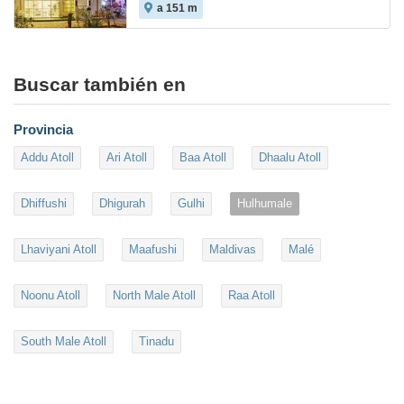
a 151 m
Buscar también en
Provincia
Addu Atoll
Ari Atoll
Baa Atoll
Dhaalu Atoll
Dhiffushi
Dhigurah
Gulhi
Hulhumale
Lhaviyani Atoll
Maafushi
Maldivas
Malé
Noonu Atoll
North Male Atoll
Raa Atoll
South Male Atoll
Tinadu