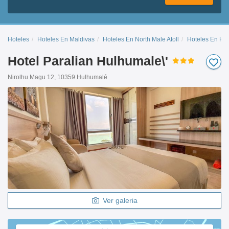
Hoteles
Hoteles En Maldivas
Hoteles En North Male Atoll
Hoteles En Hu
Hotel Paralian Hulhumale\'
Nirolhu Magu 12, 10359 Hulhumalé
Ver galeria