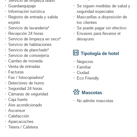
Servicio de limpieza diario
Guardaequipaje
Se siguen medidas de salud y
Información turística
seguridad especiales
Registro de entrada y salida
Mascarillas a disposición de
exprés
los clientes
Servicio de lavandería*
Se puede pagar sin efectivo
Recepción 24 horas
Envases para llevarse el
Servicio de limpieza en seco*
desayuno
Servicio de habitaciones
Servicio de planchado*
Tipología de hotel
Servicio de conserjería
Cambio de moneda
Negocios
Venta de entradas
Familiar
Facturas
Ciudad
Fax / fotocopiadora*
Eco Friendly
Detectores de humo
Seguridad 24 horas
Mascotas
Cámaras de seguridad
Caja fuerte
No admite mascotas
Aire acondicionado
Ascensor
Calefacción
Aparcacoches
Tetera / Cafetera