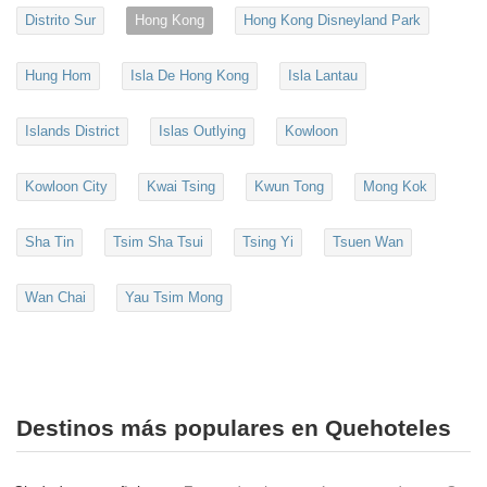
Distrito Sur
Hong Kong
Hong Kong Disneyland Park
Hung Hom
Isla De Hong Kong
Isla Lantau
Islands District
Islas Outlying
Kowloon
Kowloon City
Kwai Tsing
Kwun Tong
Mong Kok
Sha Tin
Tsim Sha Tsui
Tsing Yi
Tsuen Wan
Wan Chai
Yau Tsim Mong
Destinos más populares en Quehoteles