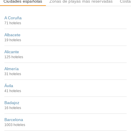
Ciudades españolas
Zonas de playas más reservadas
Costa
A Coruña
71 hoteles
Albacete
19 hoteles
Alicante
125 hoteles
Almería
31 hoteles
Ávila
41 hoteles
Badajoz
16 hoteles
Barcelona
1003 hoteles