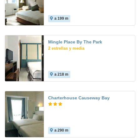
a 199 m
Mingle Place By The Park
2 estrellas y media
a 218 m
Charterhouse Causeway Bay
a 290 m