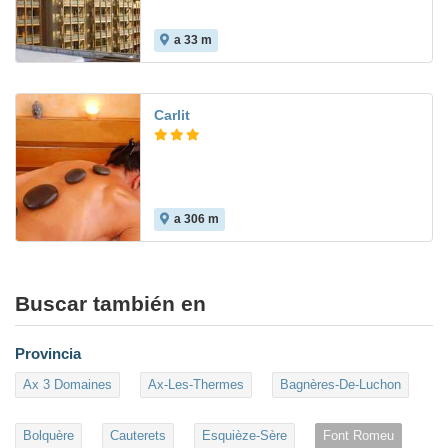
a 33 m
Carlit
a 306 m
Buscar también en
Provincia
Ax 3 Domaines
Ax-Les-Thermes
Bagnères-De-Luchon
Bolquère
Cauterets
Esquièze-Sère
Font Romeu