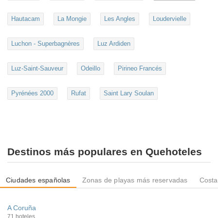
Hautacam
La Mongie
Les Angles
Loudervielle
Luchon - Superbagnères
Luz Ardiden
Luz-Saint-Sauveur
Odeillo
Pirineo Francés
Pyrénées 2000
Rufat
Saint Lary Soulan
Destinos más populares en Quehoteles
Ciudades españolas
Zonas de playas más reservadas
Costa
A Coruña
71 hoteles