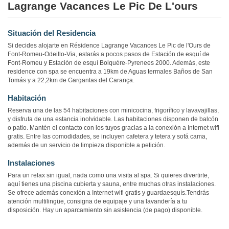
Lagrange Vacances Le Pic De L'ours
Situación del Residencia
Si decides alojarte en Résidence Lagrange Vacances Le Pic de l'Ours de
Font-Romeu-Odeillo-Via, estarás a pocos pasos de Estación de esquí de
Font-Romeu y Estación de esquí Bolquère-Pyrenees 2000. Además, este
residence con spa se encuentra a 19km de Aguas termales Baños de San
Tomás y a 22,2km de Gargantas del Carança.
Habitación
Reserva una de las 54 habitaciones con minicocina, frigorífico y lavavajillas,
y disfruta de una estancia inolvidable. Las habitaciones disponen de balcón
o patio. Mantén el contacto con los tuyos gracias a la conexión a Internet wifi
gratis. Entre las comodidades, se incluyen cafetera y tetera y sofá cama,
además de un servicio de limpieza disponible a petición.
Instalaciones
Para un relax sin igual, nada como una visita al spa. Si quieres divertirte,
aquí tienes una piscina cubierta y sauna, entre muchas otras instalaciones.
Se ofrece además conexión a Internet wifi gratis y guardaesquís.Tendrás
atención multilingüe, consigna de equipaje y una lavandería a tu
disposición. Hay un aparcamiento sin asistencia (de pago) disponible.