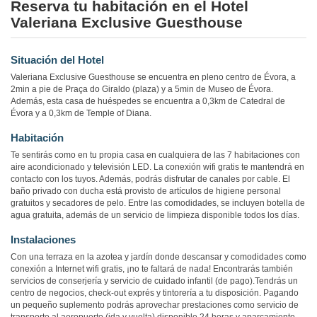
Reserva tu habitación en el Hotel
Valeriana Exclusive Guesthouse
Situación del Hotel
Valeriana Exclusive Guesthouse se encuentra en pleno centro de Évora, a
2min a pie de Praça do Giraldo (plaza) y a 5min de Museo de Évora.
Además, esta casa de huéspedes se encuentra a 0,3km de Catedral de
Évora y a 0,3km de Temple of Diana.
Habitación
Te sentirás como en tu propia casa en cualquiera de las 7 habitaciones con
aire acondicionado y televisión LED. La conexión wifi gratis te mantendrá en
contacto con los tuyos. Además, podrás disfrutar de canales por cable. El
baño privado con ducha está provisto de artículos de higiene personal
gratuitos y secadores de pelo. Entre las comodidades, se incluyen botella de
agua gratuita, además de un servicio de limpieza disponible todos los días.
Instalaciones
Con una terraza en la azotea y jardín donde descansar y comodidades como
conexión a Internet wifi gratis, ¡no te faltará de nada! Encontrarás también
servicios de conserjería y servicio de cuidado infantil (de pago).Tendrás un
centro de negocios, check-out exprés y tintorería a tu disposición. Pagando
un pequeño suplemento podrás aprovechar prestaciones como servicio de