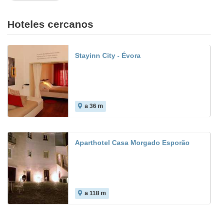
Hoteles cercanos
Stayinn City - Évora
a 36 m
Aparthotel Casa Morgado Esporão
a 118 m