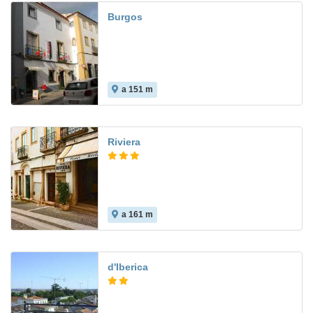
Burgos
a 151 m
Riviera
a 161 m
d'Iberica