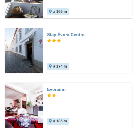
a 165 m
Stay Évora Centro
a 174 m
7.6
Evorainn
a 185 m