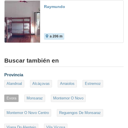
Raymundo
a 206 m
Buscar también en
Provincia
Alandroal
Alcáçovas
Arraiolos
Estremoz
Evora
Monsaraz
Montemor O Novo
Montemor O Novo Centro
Reguengos De Monsaraz
Viana Do Alentejo
Vila Vicosa