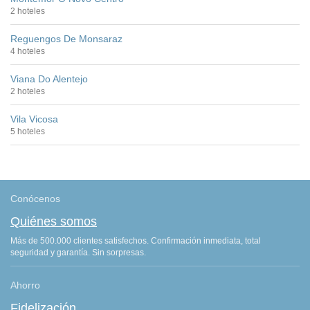
2 hoteles
Reguengos De Monsaraz
4 hoteles
Viana Do Alentejo
2 hoteles
Vila Vicosa
5 hoteles
Conócenos
Quiénes somos
Más de 500.000 clientes satisfechos. Confirmación inmediata, total
seguridad y garantía. Sin sorpresas.
Ahorro
Fidelización