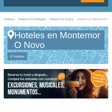
Hoteles
Hoteles En Portugal
Hoteles En Evora
Hoteles En Montemor O 
Hoteles en Montemor
O Novo
4 hoteles