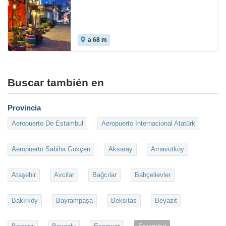
a 68 m
Buscar también en
Provincia
Aeropuerto De Estambul
Aeropuerto Internacional Atatürk
Aeropuerto Sabiha Gokçen
Aksaray
Arnavutköy
Ataşehir
Avcilar
Bağcılar
Bahçelievler
Bakırköy
Bayrampaşa
Beksitas
Beyazit