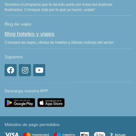
Tenemos el programa que te da más saldo por todas tus reservas
finalizadas. Consigue más por lo que ya haces: ¡viajar!
Blog de viajes
Blog hoteles y viajes
Consejos de viajes, ofertas de hoteles y últimas noticias del sector.
Síguenos
Descarga nuestra APP
Métodos de pago permitidos