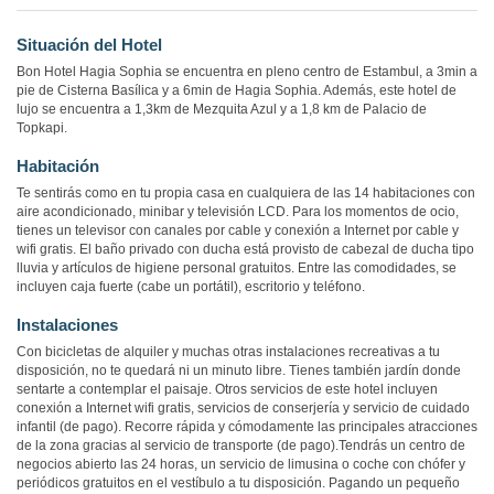
Situación del Hotel
Bon Hotel Hagia Sophia se encuentra en pleno centro de Estambul, a 3min a
pie de Cisterna Basílica y a 6min de Hagia Sophia. Además, este hotel de
lujo se encuentra a 1,3km de Mezquita Azul y a 1,8 km de Palacio de
Topkapi.
Habitación
Te sentirás como en tu propia casa en cualquiera de las 14 habitaciones con
aire acondicionado, minibar y televisión LCD. Para los momentos de ocio,
tienes un televisor con canales por cable y conexión a Internet por cable y
wifi gratis. El baño privado con ducha está provisto de cabezal de ducha tipo
lluvia y artículos de higiene personal gratuitos. Entre las comodidades, se
incluyen caja fuerte (cabe un portátil), escritorio y teléfono.
Instalaciones
Con bicicletas de alquiler y muchas otras instalaciones recreativas a tu
disposición, no te quedará ni un minuto libre. Tienes también jardín donde
sentarte a contemplar el paisaje. Otros servicios de este hotel incluyen
conexión a Internet wifi gratis, servicios de conserjería y servicio de cuidado
infantil (de pago). Recorre rápida y cómodamente las principales atracciones
de la zona gracias al servicio de transporte (de pago).Tendrás un centro de
negocios abierto las 24 horas, un servicio de limusina o coche con chófer y
periódicos gratuitos en el vestíbulo a tu disposición. Pagando un pequeño