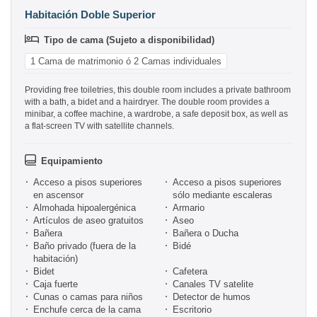
Habitación Doble Superior
Tipo de cama (Sujeto a disponibilidad)
1 Cama de matrimonio ó 2 Camas individuales
Providing free toiletries, this double room includes a private bathroom
with a bath, a bidet and a hairdryer. The double room provides a
minibar, a coffee machine, a wardrobe, a safe deposit box, as well as
a flat-screen TV with satellite channels.
Equipamiento
Acceso a pisos superiores
Acceso a pisos superiores
en ascensor
sólo mediante escaleras
Almohada hipoalergénica
Armario
Artículos de aseo gratuitos
Aseo
Bañera
Bañera o Ducha
Baño privado (fuera de la
Bidé
habitación)
Bidet
Cafetera
Caja fuerte
Canales TV satelite
Cunas o camas para niños
Detector de humos
Enchufe cerca de la cama
Escritorio