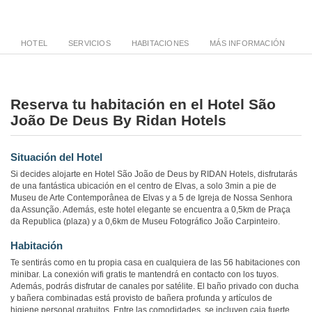
HOTEL
SERVICIOS
HABITACIONES
MÁS INFORMACIÓN
Reserva tu habitación en el Hotel São
João De Deus By Ridan Hotels
Situación del Hotel
Si decides alojarte en Hotel São João de Deus by RIDAN Hotels, disfrutarás
de una fantástica ubicación en el centro de Elvas, a solo 3min a pie de
Museu de Arte Contemporânea de Elvas y a 5 de Igreja de Nossa Senhora
da Assunção. Además, este hotel elegante se encuentra a 0,5km de Praça
da Republica (plaza) y a 0,6km de Museu Fotográfico João Carpinteiro.
Habitación
Te sentirás como en tu propia casa en cualquiera de las 56 habitaciones con
minibar. La conexión wifi gratis te mantendrá en contacto con los tuyos.
Además, podrás disfrutar de canales por satélite. El baño privado con ducha
y bañera combinadas está provisto de bañera profunda y artículos de
higiene personal gratuitos. Entre las comodidades, se incluyen caja fuerte,