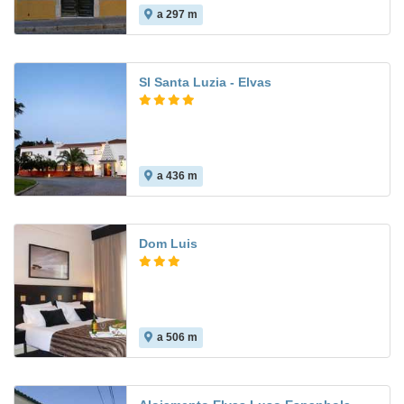
a 297 m
Sl Santa Luzia - Elvas
a 436 m
8.4
Dom Luis
a 506 m
8.4