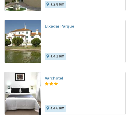
a 2.8 km
5.3
Elxadai Parque
a 4.2 km
Varchotel
a 4.6 km