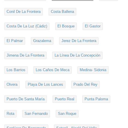
Conil De La Frontera
Costa Ballena
Costa De La Luz (Cádiz)
El Bosque
El Gastor
El Palmar
Grazalema
Jerez De La Frontera
Jimena De La Frontera
La Línea De La Concepción
Los Barrios
Los Caños De Meca
Medina- Sidonia
Olvera
Playa De Los Lances
Prado Del Rey
Puerto De Santa María
Puerto Real
Punta Paloma
Rota
San Fernando
San Roque