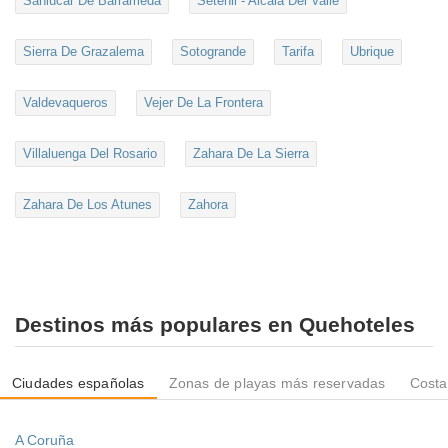
Sanlúcar De Barrameda
Setenil - Alcalá Del Valle
Sierra De Grazalema
Sotogrande
Tarifa
Ubrique
Valdevaqueros
Vejer De La Frontera
Villaluenga Del Rosario
Zahara De La Sierra
Zahara De Los Atunes
Zahora
Destinos más populares en Quehoteles
Ciudades españolas
Zonas de playas más reservadas
Costa
A Coruña