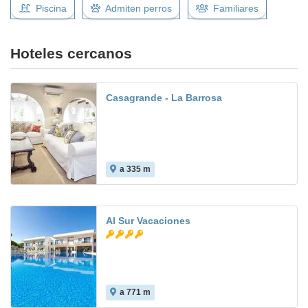
Piscina
Admiten perros
Familiares
Hoteles cercanos
Casagrande - La Barrosa
a 335 m
Al Sur Vacaciones
a 771 m
8.0