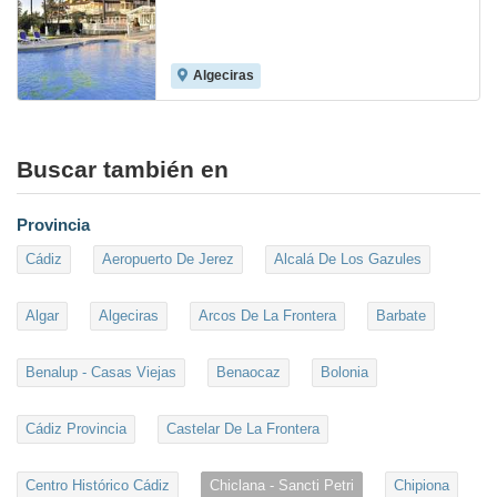
Algeciras
6.0
Buscar también en
Provincia
Cádiz
Aeropuerto De Jerez
Alcalá De Los Gazules
Algar
Algeciras
Arcos De La Frontera
Barbate
Benalup - Casas Viejas
Benaocaz
Bolonia
Cádiz Provincia
Castelar De La Frontera
Centro Histórico Cádiz
Chiclana - Sancti Petri
Chipiona