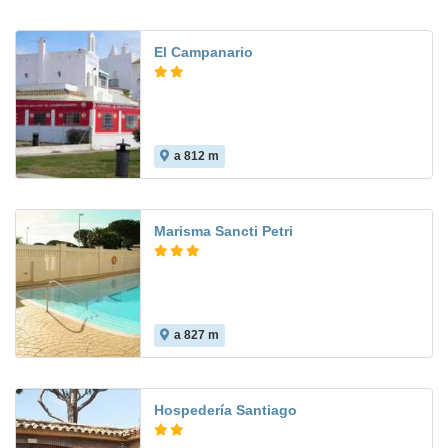
El Campanario
a 812 m
Marisma Sancti Petri
a 827 m
8.2
Hospedería Santiago