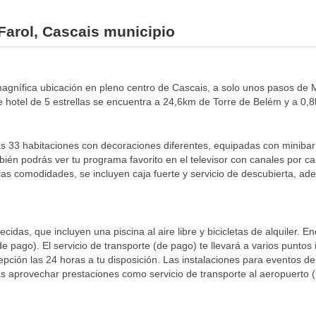
 Farol, Cascais municipio
a magnífica ubicación en pleno centro de Cascais, a solo unos pasos de
otel de 5 estrellas se encuentra a 24,6km de Torre de Belém y a 0,8
s 33 habitaciones con decoraciones diferentes, equipadas con minibar y
mbién podrás ver tu programa favorito en el televisor con canales por c
 las comodidades, se incluyen caja fuerte y servicio de descubierta, ad
cidas, que incluyen una piscina al aire libre y bicicletas de alquiler. E
 (de pago). El servicio de transporte (de pago) te llevará a varios punto
recepción las 24 horas a tu disposición. Las instalaciones para eventos 
provechar prestaciones como servicio de transporte al aeropuerto (id