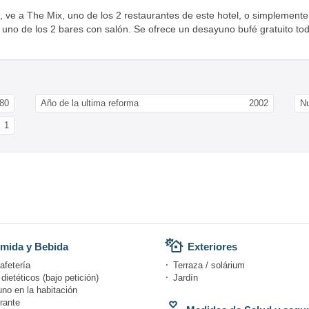
ve a The Mix, uno de los 2 restaurantes de este hotel, o simplemente l
de uno de los 2 bares con salón. Se ofrece un desayuno bufé gratuito to
80
Año de la ultima reforma
2002
N
1
mida y Bebida
Exteriores
afetería
Terraza / solárium
ietéticos (bajo petición)
Jardín
no en la habitación
rante