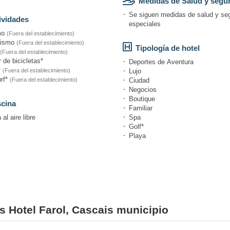
Medidas de Salud y segu
Se siguen medidas de salud y se
ividades
especiales
mo
(Fuera del establecimiento)
rismo
(Fuera del establecimiento)
Tipología de hotel
(Fuera del establecimiento)
r de bicicletas*
Deportes de Aventura
*
(Fuera del establecimiento)
Lujo
rf*
(Fuera del establecimiento)
Ciudad
Negocios
Boutique
scina
Familiar
 al aire libre
Spa
Golf*
Playa
es Hotel Farol, Cascais municipio