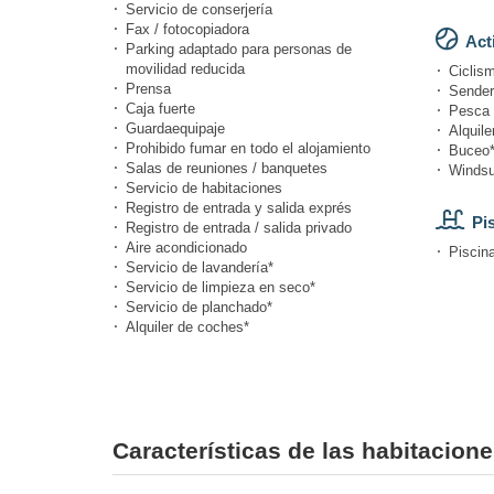
Servicio de conserjería
Fax / fotocopiadora
Act
Parking adaptado para personas de
movilidad reducida
Ciclis
Prensa
Sende
Caja fuerte
Pesca
Guardaequipaje
Alquile
Prohibido fumar en todo el alojamiento
Buceo
Salas de reuniones / banquetes
Windsu
Servicio de habitaciones
Registro de entrada y salida exprés
Pi
Registro de entrada / salida privado
Aire acondicionado
Piscina
Servicio de lavandería*
Servicio de limpieza en seco*
Servicio de planchado*
Alquiler de coches*
Características de las habitacion