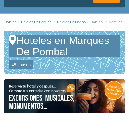
Hoteles
Hoteles En Portugal
Hoteles En Lisboa
Hoteles En Marques De
Hoteles en Marques
De Pombal
48 hoteles