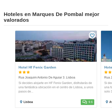
Hoteles en Marques De Pombal mejor
valorados
Hotel Hf Fenix Garden
Hote
Rua Joaquim Antonio De Aguiar 3. Lisboa
Rua J
Si decides alojarte en HF Fenix Garden, disfrutarás de
Si de
una fantástica ubicación en el centro de Lisboa, a unos
una f
pasos de...
solo 3
Lisboa
9.6
A