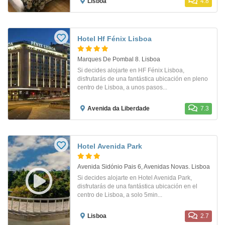
Lisboa
4.8
Hotel Hf Fénix Lisboa
Marques De Pombal 8. Lisboa
Si decides alojarte en HF Fénix Lisboa,
disfrutarás de una fantástica ubicación en pleno
centro de Lisboa, a unos pasos...
Avenida da Liberdade
7.3
Hotel Avenida Park
Avenida Sidónio Pais 6, Avenidas Novas. Lisboa
Si decides alojarte en Hotel Avenida Park,
disfrutarás de una fantástica ubicación en el
centro de Lisboa, a solo 5min...
Lisboa
2.7