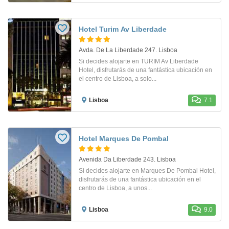
Hotel Turim Av Liberdade
Avda. De La Liberdade 247. Lisboa
Si decides alojarte en TURIM Av Liberdade
Hotel, disfrutarás de una fantástica ubicación en
el centro de Lisboa, a solo...
Lisboa
7.1
Hotel Marques De Pombal
Avenida Da Liberdade 243. Lisboa
Si decides alojarte en Marques De Pombal Hotel,
disfrutarás de una fantástica ubicación en el
centro de Lisboa, a unos...
Lisboa
9.0