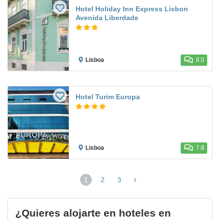
Hotel Holiday Inn Express Lisbon
Avenida Liberdade
Lisboa
8.0
Hotel Turim Europa
Lisboa
7.8
1
2
3
(página
actual)
¿Quieres alojarte en hoteles en