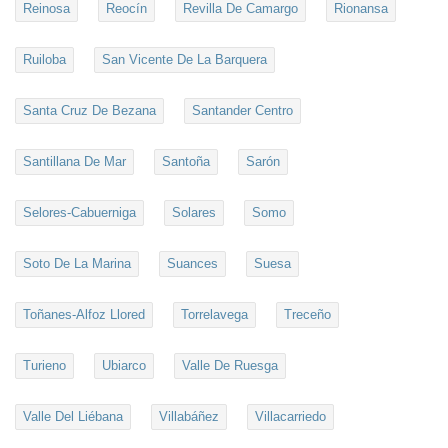
Reinosa
Reocín
Revilla De Camargo
Rionansa
Ruiloba
San Vicente De La Barquera
Santa Cruz De Bezana
Santander Centro
Santillana De Mar
Santoña
Sarón
Selores-Cabuerniga
Solares
Somo
Soto De La Marina
Suances
Suesa
Toñanes-Alfoz Llored
Torrelavega
Treceño
Turieno
Ubiarco
Valle De Ruesga
Valle Del Liébana
Villabáñez
Villacarriedo