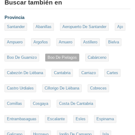
Buscar también en
Provincia
Santander
Abanillas
Aeropuerto De Santander
Ajo
Ampuero
Argoños
Arnuero
Astillero
Bielva
Boo De Guarnizo
Boo De Pielagos
Cabárceno
Cabezón De Liébana
Cantabria
Carriazo
Cartes
Castro Urdiales
Cillorigo De Liébana
Cobreces
Comillas
Cosgaya
Costa De Cantabria
Entrambasaguas
Escalante
Esles
Espinama
Galizano
Hoznayo
Igollo De Camargo
Isla