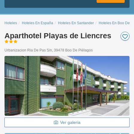
Hoteles
Hoteles En España
Hoteles En Santander
Hoteles En Boo De P
Aparthotel Playas de Liencres
Urbanizacion Ria De Pas S/n, 39478 Boo De Piélagos
Ver galeria