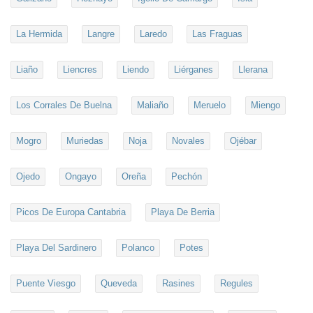
La Hermida
Langre
Laredo
Las Fraguas
Liaño
Liencres
Liendo
Liérganes
Llerana
Los Corrales De Buelna
Maliaño
Meruelo
Miengo
Mogro
Muriedas
Noja
Novales
Ojébar
Ojedo
Ongayo
Oreña
Pechón
Picos De Europa Cantabria
Playa De Berria
Playa Del Sardinero
Polanco
Potes
Puente Viesgo
Queveda
Rasines
Regules