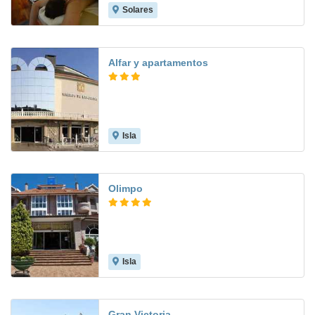
Solares
9.0
Alfar y apartamentos
Isla
7.7
Olimpo
Isla
8.0
Gran Victoria