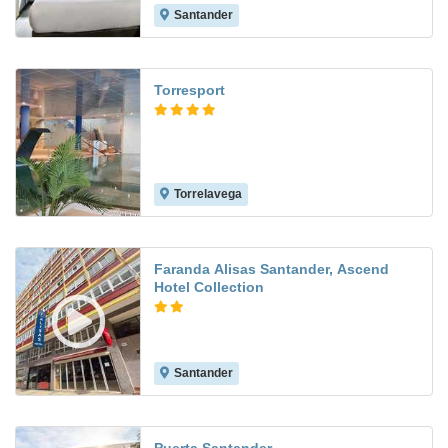
Santander
9.4
Torresport
Torrelavega
8.6
Faranda Alisas Santander, Ascend
Hotel Collection
Santander
7.8