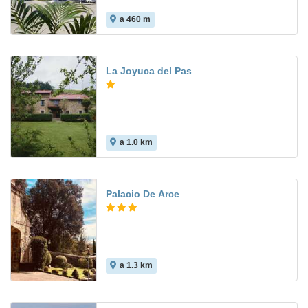
a 460 m
5.7
La Joyuca del Pas
a 1.0 km
Palacio De Arce
a 1.3 km