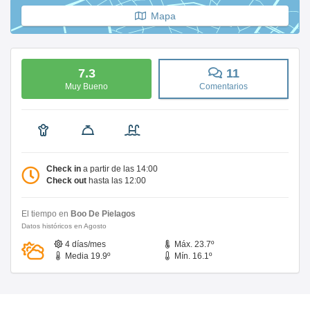
Mapa
7.3
11
Muy Bueno
Comentarios
Check in
a partir de las 14:00
Check out
hasta las 12:00
El tiempo en
Boo De Pielagos
Datos históricos en Agosto
4 días/mes
Máx. 23.7º
Media 19.9º
Mín. 16.1º