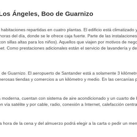
l Los Ángeles, Boo de Guarnizo
habitaciones repartidas en cuatro plantas. El edificio está climatizado
oras del día, donde se le ofrece caja fuerte. Parte de las instalacion
con sillas altas para los niños). Aquellos que viajen por motivos de neg
net. Como prestaciones adicionales están el servicio de lavandería y d
 de Guarnizo. El aeropuerto de Santander está a solamente 3 kilómetro
erosas tiendas y comercios a un kilómetro y medio. En las cercanías 
moderna, cuentan con sistema de aire acondicionado y un cuarto de 
 vía satélite y por cable, radio, conexión a Internet, calefacción central
 la hora de la cena y del almuerzo podrá elegir a la carta o pedir un