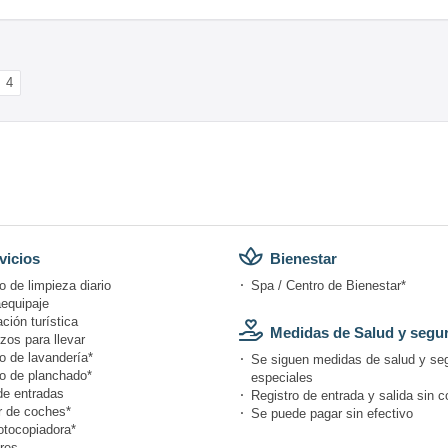
4
vicios
Bienestar
o de limpieza diario
Spa / Centro de Bienestar*
equipaje
ción turística
Medidas de Salud y segu
zos para llevar
o de lavandería*
Se siguen medidas de salud y se
io de planchado*
especiales
de entradas
Registro de entrada y salida sin c
r de coches*
Se puede pagar sin efectivo
otocopiadora*
res