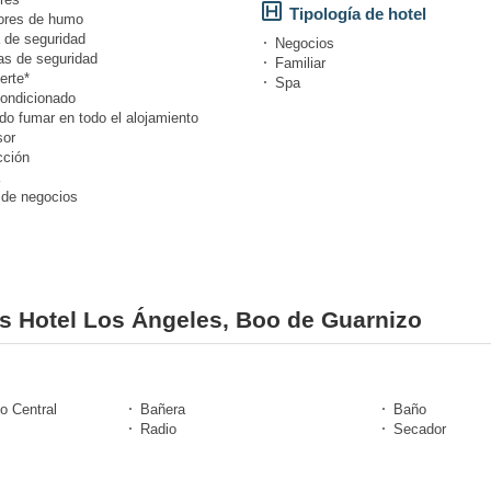
Tipología de hotel
ores de humo
 de seguridad
Negocios
s de seguridad
Familiar
erte*
Spa
condicionado
do fumar en todo el alojamiento
or
cción
 de negocios
es Hotel Los Ángeles, Boo de Guarnizo
o Central
Bañera
Baño
Radio
Secador