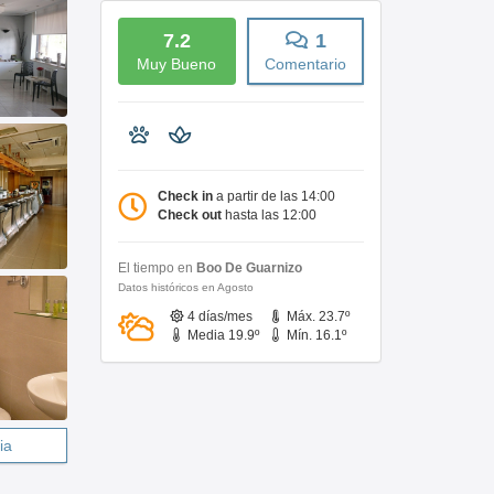
7.2
1
Muy Bueno
Comentario
Check in
a partir de las 14:00
Check out
hasta las 12:00
El tiempo en
Boo De Guarnizo
Datos históricos en Agosto
4 días/mes
Máx. 23.7º
Media 19.9º
Mín. 16.1º
ia