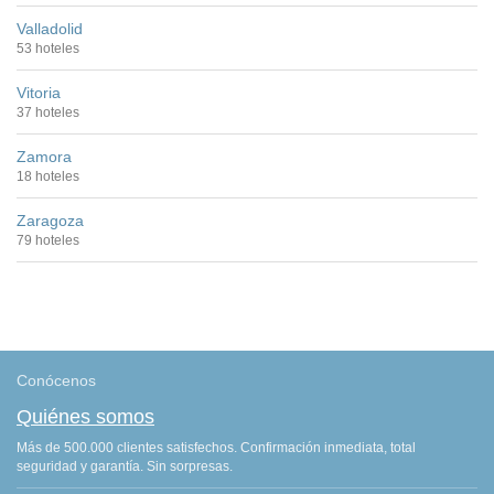
Valladolid
53 hoteles
Vitoria
37 hoteles
Zamora
18 hoteles
Zaragoza
79 hoteles
Conócenos
Quiénes somos
Más de 500.000 clientes satisfechos. Confirmación inmediata, total
seguridad y garantía. Sin sorpresas.