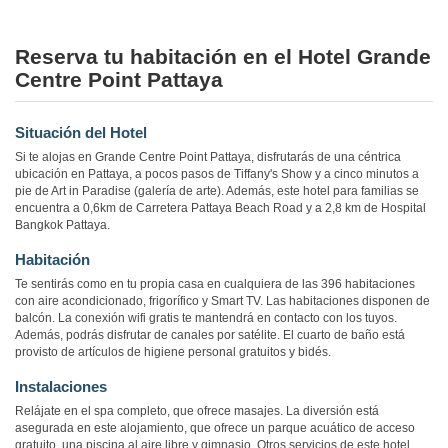
Reserva tu habitación en el Hotel Grande
Centre Point Pattaya
Situación del Hotel
Si te alojas en Grande Centre Point Pattaya, disfrutarás de una céntrica
ubicación en Pattaya, a pocos pasos de Tiffany's Show y a cinco minutos a
pie de Art in Paradise (galería de arte). Además, este hotel para familias se
encuentra a 0,6km de Carretera Pattaya Beach Road y a 2,8 km de Hospital
Bangkok Pattaya.
Habitación
Te sentirás como en tu propia casa en cualquiera de las 396 habitaciones
con aire acondicionado, frigorífico y Smart TV. Las habitaciones disponen de
balcón. La conexión wifi gratis te mantendrá en contacto con los tuyos.
Además, podrás disfrutar de canales por satélite. El cuarto de baño está
provisto de artículos de higiene personal gratuitos y bidés.
Instalaciones
Relájate en el spa completo, que ofrece masajes. La diversión está
asegurada en este alojamiento, que ofrece un parque acuático de acceso
gratuito, una piscina al aire libre y gimnasio. Otros servicios de este hotel