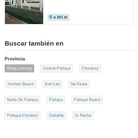
a 301 m
Buscar también en
Provincia
Bang Lamung
Central Pattaya
Chonbury
Jomtien Beach
Koh Lan
Na Kluea
Norte De Pattaya
Pattaya
Pattaya Beach
Pattaya-Chonburi
Sattahip
Si Racha