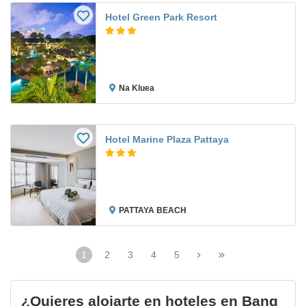
Hotel Green Park Resort
Na Kluea
Hotel Marine Plaza Pattaya
PATTAYA BEACH
1
2
3
4
5
(página
actual)
¿Quieres alojarte en hoteles en Bang