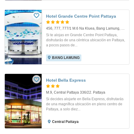
Hotel Grande Centre Point Pattaya
456, 777, 777/1 M.6 Na Kluea, Bang Lamung, Pattaya, Chonburi. Pattaya
Si te alojas en Grande Centre Point Pattaya,
disfrutarás de una céntrica ubicación en Pattaya,
a pocos pasos de...
BANG LAMUNG
Hotel Bella Express
M.9, Central Pattaya 336/22. Pattaya
Si decides alojarte en Bella Express, disfrutarás
de una magnífica ubicación en pleno centro de
Pattaya, a solo diez...
Central Pattaya