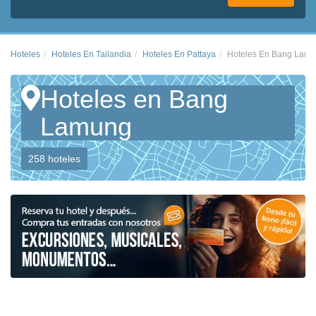
Hoteles
Hoteles En Tailandia
Hoteles En Pattaya
Hoteles En Bang Lam
Hoteles en Bang
Lamung
258 hoteles