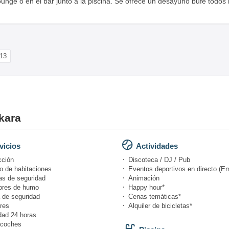
lounge o en el bar junto a la piscina. Se ofrece un desayuno bufé todos 
13
nkara
vicios
Actividades
cción
Discoteca / DJ / Pub
o de habitaciones
Eventos deportivos en directo (Em
s de seguridad
Animación
ores de humo
Happy hour*
 de seguridad
Cenas temáticas*
res
Alquiler de bicicletas*
dad 24 horas
coches