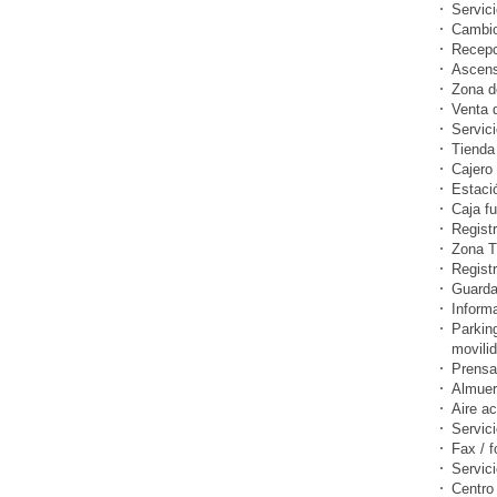
Servici
Cambi
Recepc
Ascens
Zona d
Venta 
Servici
Tienda
Cajero 
Estació
Caja fu
Registr
Zona T
Registr
Guarda
Informa
Parkin
movili
Prensa
Almuer
Aire a
Servic
Fax / f
Servic
Centro