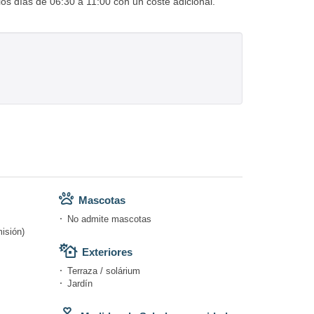
los días de 06:30 a 11:00 con un coste adicional.
Mascotas
No admite mascotas
isión)
Exteriores
Terraza / solárium
Jardín