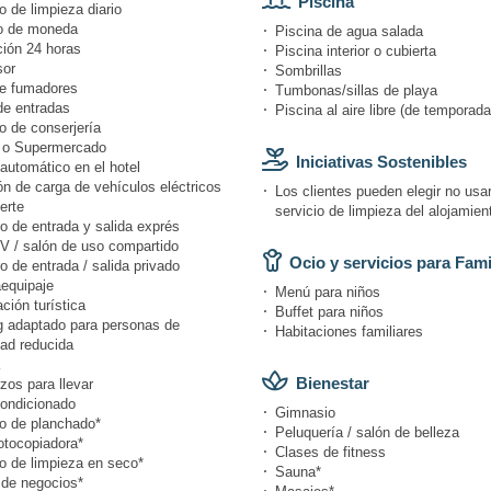
Piscina
o de limpieza diario
o de moneda
Piscina de agua salada
ión 24 horas
Piscina interior o cubierta
or
Sombrillas
e fumadores
Tumbonas/sillas de playa
de entradas
Piscina al aire libre (de temporada
o de conserjería
 o Supermercado
Iniciativas Sostenibles
automático en el hotel
n de carga de vehículos eléctricos
Los clientes pueden elegir no usar
erte
servicio de limpieza del alojamien
o de entrada y salida exprés
V / salón de uso compartido
Ocio y servicios para Fami
o de entrada / salida privado
equipaje
Menú para niños
ción turística
Buffet para niños
g adaptado para personas de
Habitaciones familiares
dad reducida
Bienestar
zos para llevar
condicionado
Gimnasio
io de planchado*
Peluquería / salón de belleza
otocopiadora*
Clases de fitness
io de limpieza en seco*
Sauna*
 de negocios*