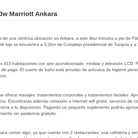
 Jw Marriott Ankara
ás de una céntrica ubicación en Ankara, a solo diez minutos a pie de 
de lujo se encuentra a 3,2km de Complejo presidencial de Turquía y a 
as 413 habitaciones con aire acondicionado, minibar y televisión LCD. 
i de pago. El cuarto de baño está provisto de artículos de higiene pers
fono.
que ofrece masajes, tratamientos corporales y tratamientos faciales. Ap
na. Encontrarás además conexión a Internet wifi gratis, servicios de c
intorería a tu disposición. Pagando un pequeño suplemento podrás aprov
iento sin asistencia gratuito.
ara comer algo, ya que cuenta con 2 restaurantes, una cafetería y serv