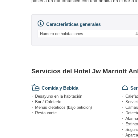
pastel a un día fantástico con una bebida en el bar o 
Características generales
Numero de habitaciones
4
Servicios del Hotel Jw Marriott A
Comida y Bebida
Ser
Desayuno en la habitación
Calefa
Bar / Cafetería
Servici
Menús dietéticos (bajo petición)
Cámara
Restaurante
Detect
Alarma
Extinto
Seguri
Aparca