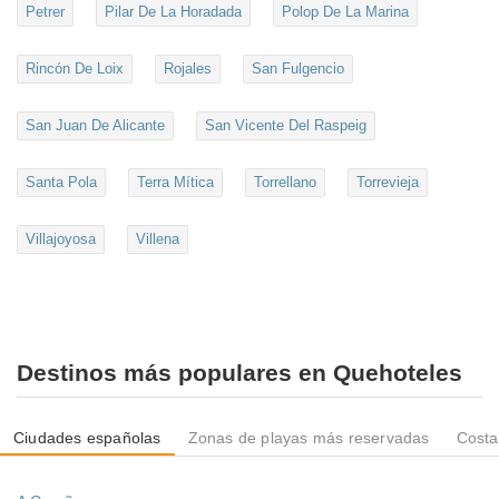
Petrer
Pilar De La Horadada
Polop De La Marina
Rincón De Loix
Rojales
San Fulgencio
San Juan De Alicante
San Vicente Del Raspeig
Santa Pola
Terra Mítica
Torrellano
Torrevieja
Villajoyosa
Villena
Destinos más populares en Quehoteles
Ciudades españolas
Zonas de playas más reservadas
Costa