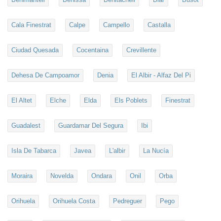
Cala Finestrat
Calpe
Campello
Castalla
Ciudad Quesada
Cocentaina
Crevillente
Dehesa De Campoamor
Denia
El Albir - Alfaz Del Pi
El Altet
Elche
Elda
Els Poblets
Finestrat
Guadalest
Guardamar Del Segura
Ibi
Isla De Tabarca
Javea
L'albir
La Nucía
Moraira
Novelda
Ondara
Onil
Orba
Orihuela
Orihuela Costa
Pedreguer
Pego