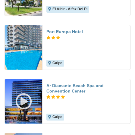
El Albir - Alfaz Del Pi
8.2
Port Europa Hotel
Calpe
8.0
Ar Diamante Beach Spa and
Convention Center
Calpe
8.7