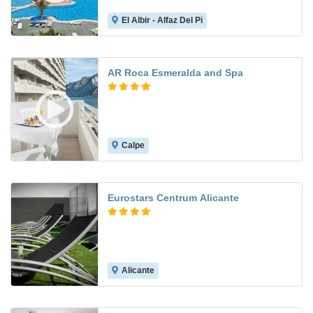
El Albir - Alfaz Del Pi
7.7
AR Roca Esmeralda and Spa
Calpe
7.8
Eurostars Centrum Alicante
Alicante
8.2