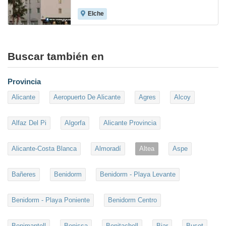
Elche
7.4
Buscar también en
Provincia
Alicante
Aeropuerto De Alicante
Agres
Alcoy
Alfaz Del Pi
Algorfa
Alicante Provincia
Alicante-Costa Blanca
Almoradí
Altea
Aspe
Bañeres
Benidorm
Benidorm - Playa Levante
Benidorm - Playa Poniente
Benidorm Centro
Benimantell
Benissa
Benitachell
Biar
Busot