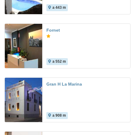
a 443 m
Fornet
a 552 m
7.6
Gran H La Marina
a 908 m