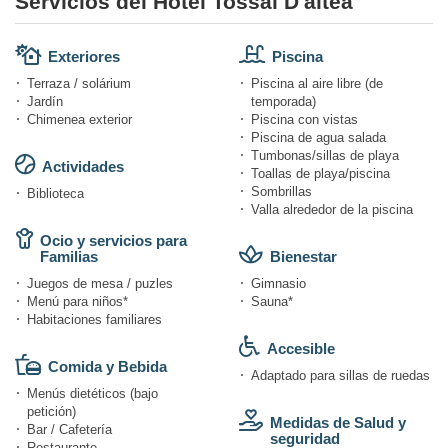
Servicios del Hotel Tossal D'altea
Exteriores
Piscina
Terraza / solárium
Piscina al aire libre (de
Jardín
temporada)
Chimenea exterior
Piscina con vistas
Piscina de agua salada
Tumbonas/sillas de playa
Actividades
Toallas de playa/piscina
Sombrillas
Biblioteca
Valla alrededor de la piscina
Ocio y servicios para
Familias
Bienestar
Juegos de mesa / puzles
Gimnasio
Menú para niños*
Sauna*
Habitaciones familiares
Accesible
Comida y Bebida
Adaptado para sillas de ruedas
Menús dietéticos (bajo
petición)
Medidas de Salud y
Bar / Cafetería
seguridad
Restaurante