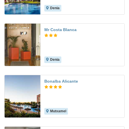
Denia
8.4
Mr Costa Blanca
Denia
8.6
Bonalba Alicante
Mutxamel
8.0