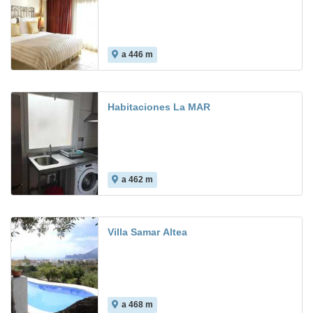
a 446 m
Habitaciones La MAR
a 462 m
Villa Samar Altea
a 468 m