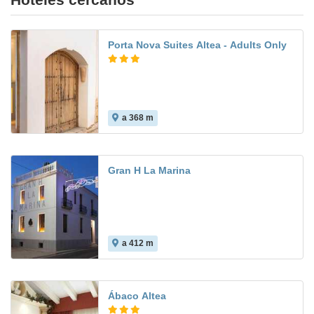
Porta Nova Suites Altea - Adults Only
a 368 m
Gran H La Marina
a 412 m
Ábaco Altea