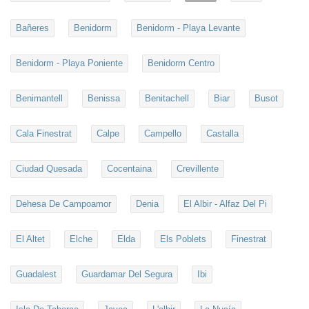
Bañeres
Benidorm
Benidorm - Playa Levante
Benidorm - Playa Poniente
Benidorm Centro
Benimantell
Benissa
Benitachell
Biar
Busot
Cala Finestrat
Calpe
Campello
Castalla
Ciudad Quesada
Cocentaina
Crevillente
Dehesa De Campoamor
Denia
El Albir - Alfaz Del Pi
El Altet
Elche
Elda
Els Poblets
Finestrat
Guadalest
Guardamar Del Segura
Ibi