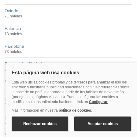
Oviedo
71 hoteles
Palencia
13 hoteles
Pamplona
73 hoteles
Pontevedra Ciudad
22 hoteles
Salamanca
100 hoteles
San Sebastián
149 hoteles
Santander
74 hoteles
Santiago De Compostela