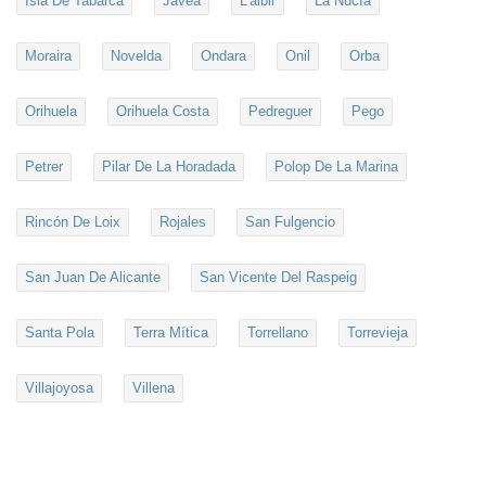
Isla De Tabarca
Javea
L'albir
La Nucía
Moraira
Novelda
Ondara
Onil
Orba
Orihuela
Orihuela Costa
Pedreguer
Pego
Petrer
Pilar De La Horadada
Polop De La Marina
Rincón De Loix
Rojales
San Fulgencio
San Juan De Alicante
San Vicente Del Raspeig
Santa Pola
Terra Mítica
Torrellano
Torrevieja
Villajoyosa
Villena