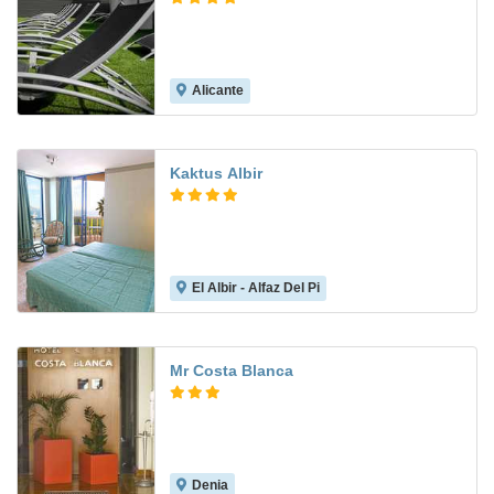
Alicante
8.2
Kaktus Albir
El Albir - Alfaz Del Pi
8.4
Mr Costa Blanca
Denia
8.6