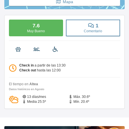
Mapa
7.6
1
Muy Bueno
Comentario
Check in
a partir de las 13:30
Check out
hasta las 12:00
El tiempo en
Altea
Datos históricos en Agosto
13 días/mes
Máx. 30.6º
Media 25.5º
Mín. 20.4º