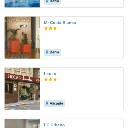
Denia
8.4
Mr Costa Blanca
Denia
8.6
Leuka
Alicante
7.1
LC Urbano