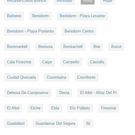
Alicante-Costa Blanca
Almoradí
Altea
Aspe
Bañeres
Benidorm
Benidorm - Playa Levante
Benidorm - Playa Poniente
Benidorm Centro
Benimantell
Benissa
Benitachell
Biar
Busot
Cala Finestrat
Calpe
Campello
Castalla
Ciudad Quesada
Cocentaina
Crevillente
Dehesa De Campoamor
Denia
El Albir - Alfaz Del Pi
El Altet
Elche
Elda
Els Poblets
Finestrat
Guadalest
Guardamar Del Segura
Ibi