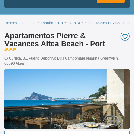
Hoteles
Hoteles En España
Hoteles En Alicante
Hoteles En Altea
Apar
Apartamentos Pierre &
Vacances Altea Beach - Port
C/ Currica, 31. Puerto Deportivo Luis Campomares/marina Greenwich,
03590 Altea