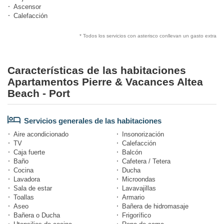
Ascensor
Calefacción
* Todos los servicios con asterisco conllevan un gasto extra
Características de las habitaciones
Apartamentos Pierre & Vacances Altea
Beach - Port
Servicios generales de las habitaciones
Aire acondicionado
Insonorización
TV
Calefacción
Caja fuerte
Balcón
Baño
Cafetera / Tetera
Cocina
Ducha
Lavadora
Microondas
Sala de estar
Lavavajillas
Toallas
Armario
Aseo
Bañera de hidromasaje
Bañera o Ducha
Frigorífico