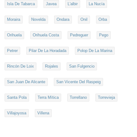
Isla De Tabarca
Javea
L'albir
La Nucía
Moraira
Novelda
Ondara
Onil
Orba
Orihuela
Orihuela Costa
Pedreguer
Pego
Petrer
Pilar De La Horadada
Polop De La Marina
Rincón De Loix
Rojales
San Fulgencio
San Juan De Alicante
San Vicente Del Raspeig
Santa Pola
Terra Mítica
Torrellano
Torrevieja
Villajoyosa
Villena