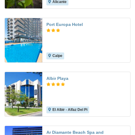
Alicante
7.5
Port Europa Hotel
Calpe
8.0
Albir Playa
El Albir - Alfaz Del Pi
8.2
Ar Diamante Beach Spa and