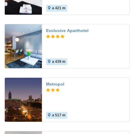
a 421 m
6.3
Exclusive Aparthotel
a 439 m
Metropol
a 517 m
8.5