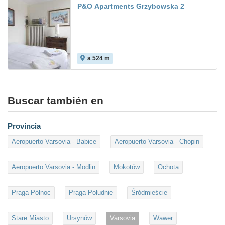
P&O Apartments Grzybowska 2
a 524 m
Buscar también en
Provincia
Aeropuerto Varsovia - Babice
Aeropuerto Varsovia - Chopin
Aeropuerto Varsovia - Modlin
Mokotów
Ochota
Praga Pólnoc
Praga Poludnie
Śródmieście
Stare Miasto
Ursynów
Varsovia
Wawer