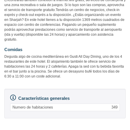
Encontrarás también conexión a Internet wifi gratis, servicios de conserjería y
una zona recreativa o sala de juegos. Si lo tuyo son las compras, aprovecha
el servicio de transporte gratuito.Tendrás un centro de negocios, check-in
exprés y check-out exprés a tu disposición. ¿Estás organizando un evento
en Sharjah? En este hotel tienes a tu disposición 1369 metros cuadrados de
espacio con centro de conferencias. Pagando un pequeño suplemento
podrás aprovechar prestaciones como servicio de transporte al aeropuerto
(ida y vuelta) (disponible las 24 horas) y aparcamiento con asistencia
gratuito.
Comidas
Degusta algo de cocina mediterránea en Gusti All Day Dining, uno de los 4
restaurantes de este hotel. El alojamiento también te ofrece servicio de
habitaciones las 24 horas y 2 cafeterías. Apaga la sed con tu bebida favorita
en el bar junto a la piscina. Se ofrece un desayuno bufé todos los días de
6:30 a 11:00 con un coste adicional.
Características generales
Numero de habitaciones
349