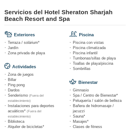
Servicios del Hotel Sheraton Sharjah
Beach Resort and Spa
Exteriores
Piscina
Terraza / solárium*
Piscina con vistas
Jardín
Piscina climatizada
Zona privada de playa
Piscina infantil
Tumbonas/sillas de playa
Toallas de playa/piscina
Actividades
Sombrillas
Zona de juegos
Billar
Bienestar
Ping pong
Dardos
Gimnasio
Senderismo
Spa / Centro de Bienestar*
(Fuera del
Peluquería / salón de belleza
establecimiento)
Instalaciones para deportes
Bañera de hidromasaje /
acuáticos*
jacuzzi
(Fuera del
Sauna*
establecimiento)
Biblioteca
Masajes*
Alquiler de bicicletas*
Clases de fitness