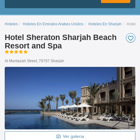
Hoteles
Hoteles En Emiratos Arabes Unidos
Hoteles En Sharjah
Hotel S
Hotel Sheraton Sharjah Beach
Resort and Spa
Al Muntazah Street, 79797 Sharjah
Ver galeria