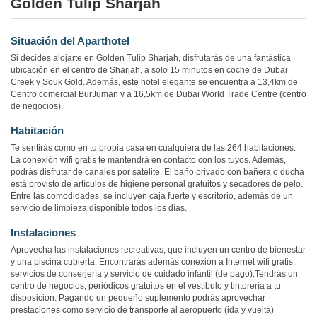
Golden Tulip Sharjah
Situación del Aparthotel
Si decides alojarte en Golden Tulip Sharjah, disfrutarás de una fantástica
ubicación en el centro de Sharjah, a solo 15 minutos en coche de Dubai
Creek y Souk Gold. Además, este hotel elegante se encuentra a 13,4km de
Centro comercial BurJuman y a 16,5km de Dubai World Trade Centre (centro
de negocios).
Habitación
Te sentirás como en tu propia casa en cualquiera de las 264 habitaciones.
La conexión wifi gratis te mantendrá en contacto con los tuyos. Además,
podrás disfrutar de canales por satélite. El baño privado con bañera o ducha
está provisto de artículos de higiene personal gratuitos y secadores de pelo.
Entre las comodidades, se incluyen caja fuerte y escritorio, además de un
servicio de limpieza disponible todos los días.
Instalaciones
Aprovecha las instalaciones recreativas, que incluyen un centro de bienestar
y una piscina cubierta. Encontrarás además conexión a Internet wifi gratis,
servicios de conserjería y servicio de cuidado infantil (de pago).Tendrás un
centro de negocios, periódicos gratuitos en el vestíbulo y tintorería a tu
disposición. Pagando un pequeño suplemento podrás aprovechar
prestaciones como servicio de transporte al aeropuerto (ida y vuelta)