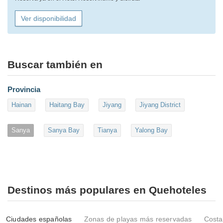
Ver disponibilidad
Buscar también en
Provincia
Hainan
Haitang Bay
Jiyang
Jiyang District
Sanya
Sanya Bay
Tianya
Yalong Bay
Destinos más populares en Quehoteles
Ciudades españolas
Zonas de playas más reservadas
Costa