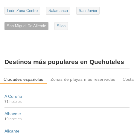
León Zona Centro
Salamanca
San Javier
San Miguel De Allende
Silao
Destinos más populares en Quehoteles
Ciudades españolas
Zonas de playas más reservadas
Costa
A Coruña
71 hoteles
Albacete
19 hoteles
Alicante