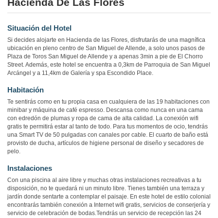
Hacienda De Las Flores
Situación del Hotel
Si decides alojarte en Hacienda de las Flores, disfrutarás de una magnífica
ubicación en pleno centro de San Miguel de Allende, a solo unos pasos de
Plaza de Toros San Miguel de Allende y a apenas 3min a pie de El Chorro
Street. Además, este hotel se encuentra a 0,3km de Parroquia de San Miguel
Arcángel y a 11,4km de Galería y spa Escondido Place.
Habitación
Te sentirás como en tu propia casa en cualquiera de las 19 habitaciones con
minibar y máquina de café espresso. Descansa como nunca en una cama
con edredón de plumas y ropa de cama de alta calidad. La conexión wifi
gratis te permitirá estar al tanto de todo. Para tus momentos de ocio, tendrás
una Smart TV de 50 pulgadas con canales por cable. El cuarto de baño está
provisto de ducha, artículos de higiene personal de diseño y secadores de
pelo.
Instalaciones
Con una piscina al aire libre y muchas otras instalaciones recreativas a tu
disposición, no te quedará ni un minuto libre. Tienes también una terraza y
jardín donde sentarte a contemplar el paisaje. En este hotel de estilo colonial
encontrarás también conexión a Internet wifi gratis, servicios de conserjería y
servicio de celebración de bodas.Tendrás un servicio de recepción las 24