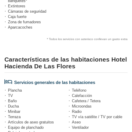
banquetes*
Extintores
Cámaras de seguridad
Caja fuerte
Zona de fumadores
Aparcacoches
* Todos los servicios con asterisco conllevan un gasto extra
Características de las habitaciones Hotel
Hacienda De Las Flores
Servicios generales de las habitaciones
Plancha
Teléfono
TV
Calefacción
Baño
Cafetera / Tetera
Ducha
Microondas
Minibar
Radio
Terraza
TV vía satélite / TV por cable
Artículos de aseo gratuitos
Aseo
Equipo de planchado
Ventilador