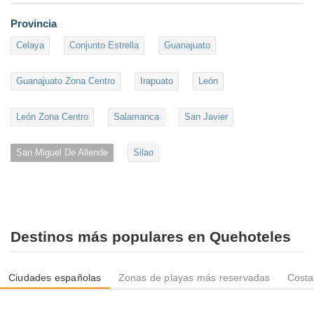
Provincia
Celaya
Conjunto Estrella
Guanajuato
Guanajuato Zona Centro
Irapuato
León
León Zona Centro
Salamanca
San Javier
San Miguel De Allende
Silao
Destinos más populares en Quehoteles
Ciudades españolas
Zonas de playas más reservadas
Costa