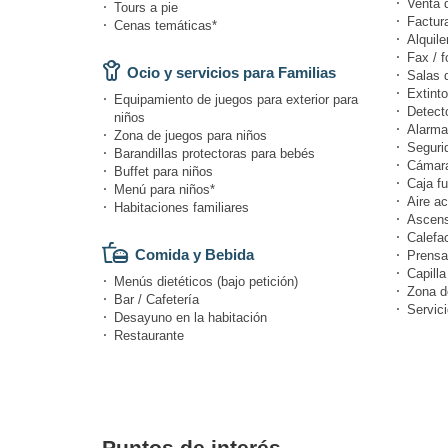
Venta 
Tours a pie
Factur
Cenas temáticas*
Alquile
Fax / f
Ocio y servicios para Familias
Salas 
Extinto
Equipamiento de juegos para exterior para
Detect
niños
Alarma
Zona de juegos para niños
Seguri
Barandillas protectoras para bebés
Cámara
Buffet para niños
Caja fu
Menú para niños*
Aire a
Habitaciones familiares
Ascens
Calefa
Comida y Bebida
Prensa
Capilla
Menús dietéticos (bajo petición)
Zona d
Bar / Cafetería
Servic
Desayuno en la habitación
Restaurante
Puntos de interés