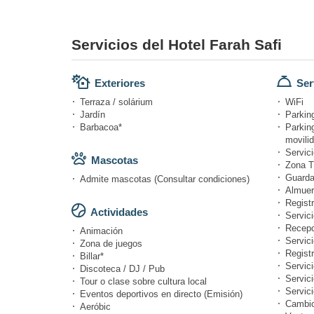
Servicios del Hotel Farah Safi
Exteriores
Ser
Terraza / solárium
WiFi
Jardín
Parking
Barbacoa*
Parkin
movili
Servici
Mascotas
Zona T
Guarda
Admite mascotas (Consultar condiciones)
Almuer
Registr
Actividades
Servici
Recepc
Animación
Servic
Zona de juegos
Registr
Billar*
Servici
Discoteca / DJ / Pub
Servic
Tour o clase sobre cultura local
Servici
Eventos deportivos en directo (Emisión)
Cambi
Aeróbic