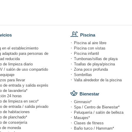
vicios
Piscina
Piscina al aire libre
 en el establecimiento
Piscina con vistas
g adaptado para personas de
Piscina infantil
dad reducida
Tumbonas/sillas de playa
o de limpieza diario
Toallas de playa/piscina
V / salón de uso compartido
Zona poco profunda
equipaje
Sombrillas
zos para llevar
Valla alrededor de la piscina
o de entrada y salida exprés
o de lavandería*
Bienestar
ión 24 horas
io de limpieza en seco*
Gimnasio*
o de entrada / salida privado
Spa / Centro de Bienestar*
o de habitaciones
Peluquería / salón de belleza
io de planchado*
Masajes*
o de conserjería
Clases de fitness
o de moneda
Baño turco / Hammam*