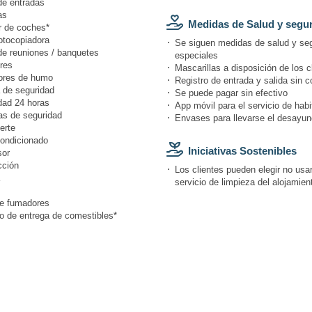
de entradas
as
Medidas de Salud y segu
r de coches*
otocopiadora
Se siguen medidas de salud y se
de reuniones / banquetes
especiales
res
Mascarillas a disposición de los c
ores de humo
Registro de entrada y salida sin c
 de seguridad
Se puede pagar sin efectivo
dad 24 horas
App móvil para el servicio de hab
s de seguridad
Envases para llevarse el desayun
erte
condicionado
Iniciativas Sostenibles
or
cción
Los clientes pueden elegir no usar
servicio de limpieza del alojamien
e fumadores
io de entrega de comestibles*