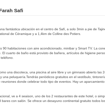
Farah Safi
 una fantástica ubicación en el centro de Safí, a solo 3min a pie de Taj
tional de Céramique y a 1,4km de Colline des Potiers.
s 90 habitaciones con aire acondicionado, minibar y Smart TV. La cone
. El cuarto de baño está provisto de bañera, artículos de higiene perso
 teléfono.
 como una discoteca, una piscina al aire libre y un gimnasio abierto las
a y una peluquería.Tendrás periódicos gratuitos en el vestíbulo, tintorer
de reuniones donde celebrar todo tipo de eventos. Hay un aparcamiento s
acional, ve a 4 seaison, uno de los 2 restaurantes de este hotel, o sim
3 bares con salón. Se ofrece un desayuno continental gratuito todos lo