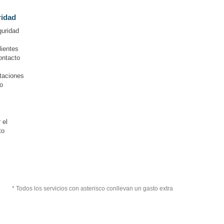
ridad
guridad
lientes
ontacto
itaciones
o
 el
to
* Todos los servicios con asterisco conllevan un gasto extra