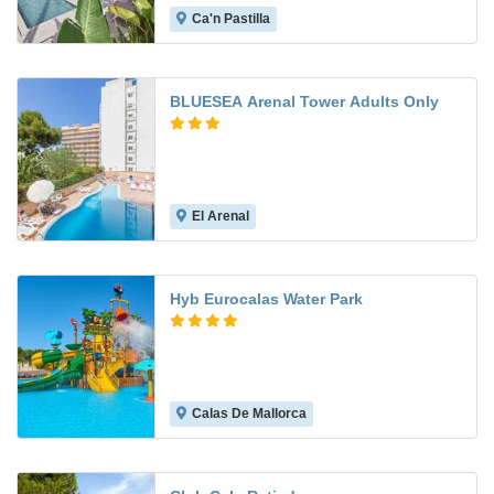
Ca'n Pastilla
8.3
BLUESEA Arenal Tower Adults Only
El Arenal
6.6
Hyb Eurocalas Water Park
Calas De Mallorca
8.3