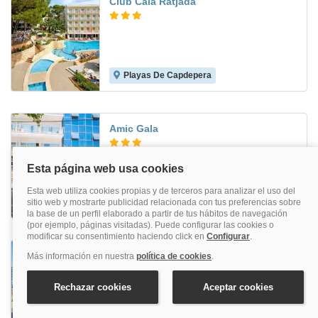
Club Cala Ratjada
Playas De Capdepera
6.5
Amic Gala
Ca'n Pastilla
7.2
BG Tonga Tower Design Hotel and
Suites