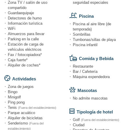
Zona TV / salón de uso
seguridad especiales
compartido
Guardaequipaje
Piscina
Detectores de humo
Información turística
Piscina al aire libre (de
WiFi
temporada)
Almuerzos para llevar
Sombrillas
Parking en la calle
Tumbonas/sillas de playa
Estación de carga de
Piscina infantil
vehículos eléctricos
Fax / fotocopiadora*
Comida y Bebida
Caja fuerte*
Alquiler de coches*
Restaurante
Bar / Cafetería
Máquina expendedora
Actividades
Zona de juegos
Mascotas
Bingo
Minigolf
No admite mascotas
Ping pong
Tenis
(Fuera del establecimiento)
Tipología de hotel
Parque acuático
Alquiler de bicicletas
Golf
(Fuera del establecimiento)
Senderismo
(Fuera del
Ciudad
establecimiento)