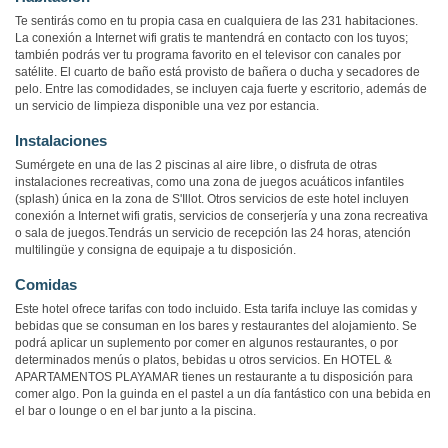
Te sentirás como en tu propia casa en cualquiera de las 231 habitaciones.
La conexión a Internet wifi gratis te mantendrá en contacto con los tuyos;
también podrás ver tu programa favorito en el televisor con canales por
satélite. El cuarto de baño está provisto de bañera o ducha y secadores de
pelo. Entre las comodidades, se incluyen caja fuerte y escritorio, además de
un servicio de limpieza disponible una vez por estancia.
Instalaciones
Sumérgete en una de las 2 piscinas al aire libre, o disfruta de otras
instalaciones recreativas, como una zona de juegos acuáticos infantiles
(splash) única en la zona de S'Illot. Otros servicios de este hotel incluyen
conexión a Internet wifi gratis, servicios de conserjería y una zona recreativa
o sala de juegos.Tendrás un servicio de recepción las 24 horas, atención
multilingüe y consigna de equipaje a tu disposición.
Comidas
Este hotel ofrece tarifas con todo incluido. Esta tarifa incluye las comidas y
bebidas que se consuman en los bares y restaurantes del alojamiento. Se
podrá aplicar un suplemento por comer en algunos restaurantes, o por
determinados menús o platos, bebidas u otros servicios. En HOTEL &
APARTAMENTOS PLAYAMAR tienes un restaurante a tu disposición para
comer algo. Pon la guinda en el pastel a un día fantástico con una bebida en
el bar o lounge o en el bar junto a la piscina.