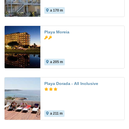
a 170 m
5.7
Playa Moreia
a 205 m
5.6
Playa Dorada - All Inclusive
a 211 m