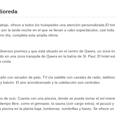
 Soreda
abajo, ofrece a todos los huéspedes una atención personalizada.El hote
por la tarde-noche en el que se llevan a cabo espectáculos, casi toda 
mo día, completa esta amplia oferta.
iversos premios y que está situado en el centro de Qawra, un zona trad
ado en una zona tranquila de Qawra en la bahía de St. Paul. El hotel e
a costa.
ño con secador de pelo, TV vía satélite con canales de radio, teléfon
 y balcón. El aire acondicionado y la calefacción son centrales.
es de ocio. Cuenta con una piscina, donde se puede tomar el sol mientras
 tiempo libre, como el gimnasio, la sauna (con cargo extra), el jacuzzi y
na piscina en la planta baja, tumbonas, sombrillas y bares. Se ofrece 