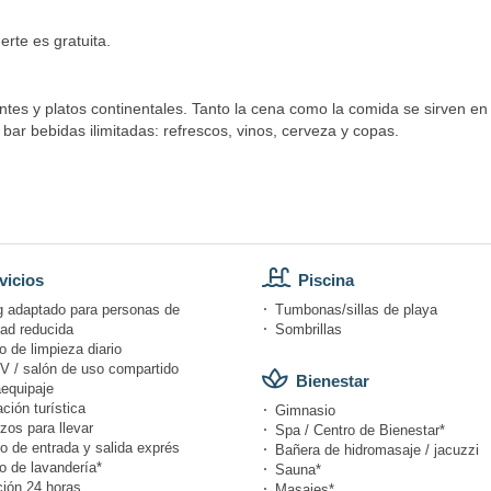
erte es gratuita.
ntes y platos continentales. Tanto la cena como la comida se sirven en
el bar bebidas ilimitadas: refrescos, vinos, cerveza y copas.
vicios
Piscina
g adaptado para personas de
Tumbonas/sillas de playa
dad reducida
Sombrillas
o de limpieza diario
V / salón de uso compartido
Bienestar
equipaje
ción turística
Gimnasio
zos para llevar
Spa / Centro de Bienestar*
o de entrada y salida exprés
Bañera de hidromasaje / jacuzzi
o de lavandería*
Sauna*
ión 24 horas
Masajes*