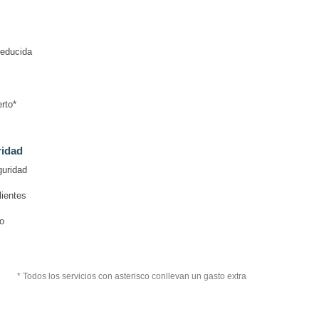
reducida
rto*
ridad
guridad
lientes
o
* Todos los servicios con asterisco conllevan un gasto extra