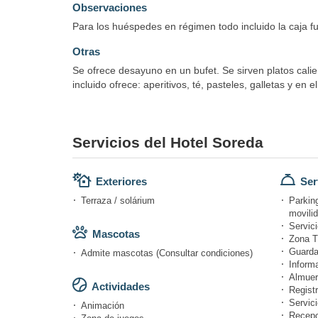
Observaciones
Para los huéspedes en régimen todo incluido la caja fu
Otras
Se ofrece desayuno en un bufet. Se sirven platos calie
incluido ofrece: aperitivos, té, pasteles, galletas y en 
Servicios del Hotel Soreda
Exteriores
Ser
Terraza / solárium
Parkin
movili
Servici
Mascotas
Zona T
Guarda
Admite mascotas (Consultar condiciones)
Informa
Almuer
Actividades
Registr
Servici
Animación
Recepc