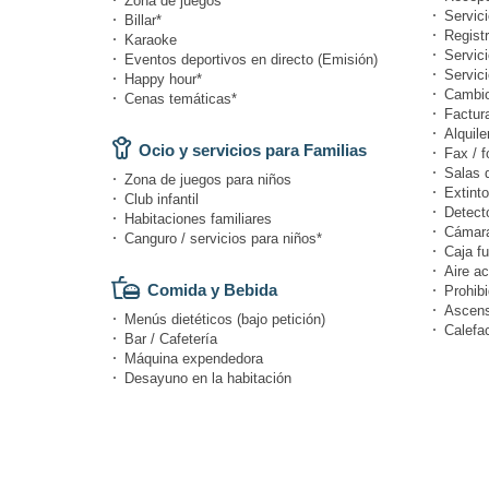
Zona de juegos
Servic
Billar*
Registr
Karaoke
Servici
Eventos deportivos en directo (Emisión)
Servic
Happy hour*
Cambi
Cenas temáticas*
Factur
Alquile
Ocio y servicios para Familias
Fax / f
Salas 
Zona de juegos para niños
Extinto
Club infantil
Detect
Habitaciones familiares
Cámara
Canguro / servicios para niños*
Caja fu
Aire a
Comida y Bebida
Prohibi
Ascens
Menús dietéticos (bajo petición)
Calefa
Bar / Cafetería
Máquina expendedora
Desayuno en la habitación