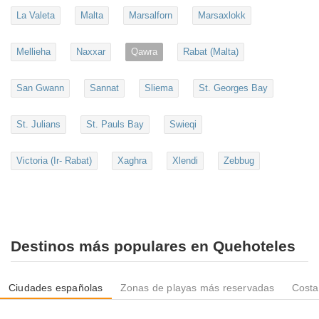
La Valeta
Malta
Marsalforn
Marsaxlokk
Mellieha
Naxxar
Qawra
Rabat (Malta)
San Gwann
Sannat
Sliema
St. Georges Bay
St. Julians
St. Pauls Bay
Swieqi
Victoria (Ir- Rabat)
Xaghra
Xlendi
Zebbug
Destinos más populares en Quehoteles
Ciudades españolas
Zonas de playas más reservadas
Costa