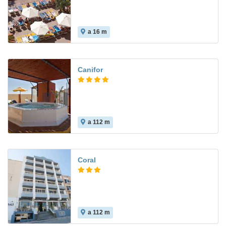
a 16 m
4.4
Canifor
a 112 m
6.2
Coral
a 112 m
9.3