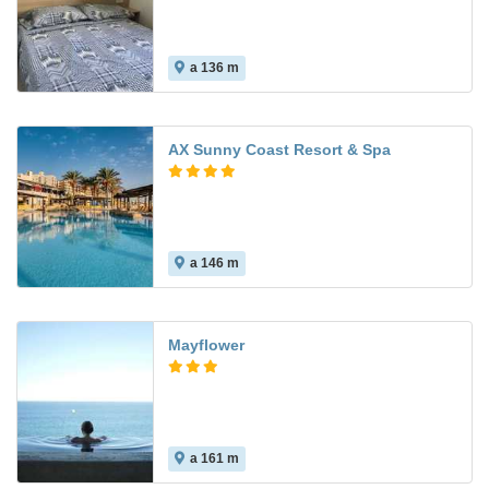
a 136 m
AX Sunny Coast Resort & Spa
a 146 m
6.5
Mayflower
a 161 m