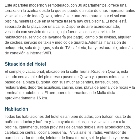
Este apartotel moderno y remodelado, con 30 apartamentos, ofrece una
terraza en la azotea desde la que se puede disfrutar de unas impresionantes
vistas al mar de todo Qawra, además de una zona para tomar el sol con
piscina, mientras que en la terraza trasera hay otra piscina. El hotel está
separado de la playa por una calle. Dispone de aire acondicionado,
vestíbulo con servicio de salida, caja fuerte, ascensor, servicio de
habitaciones, servicio de lavandería (de pago), cambio de divisas, alquiler
de coches, servicio de taxis y médico de guardia. Además, hay salón de
peluquería, sala de juegos, sala de TV, cafetería, bar y restaurante, además
de conexión a Internet WiFi.
Situación del Hotel
El complejo vacacional, ubicado en la calle Tourist Road, en Qawra, está
situado cerca a pie del pintoresco paseo de Qawra y a pocos minutos de
paseo de la plaza Bugibba, con sus muchas tiendas, bares, clubes,
restaurantes, deportes acuáticos, casino, cine, playa de arena y de rocas y la
terminal de autobuses. El aeropuerto internacional de Malta dista
aproximadamente 16 km.
Habitación
Todas las habitaciones del hotel están bien dotadas, con balcón, cuarto de
baño con ducha y bañera y, la mayoría de ellas, con vistas al mar o a la
piscina. Igualmente, están provistas de camas dobles, aire acondicionado,
calefacción central, cocina pequeña, TV vía satélite, radio, ventilador de
pared, secador de pelo, teléfono de línea directa, set de plancha y nevera-