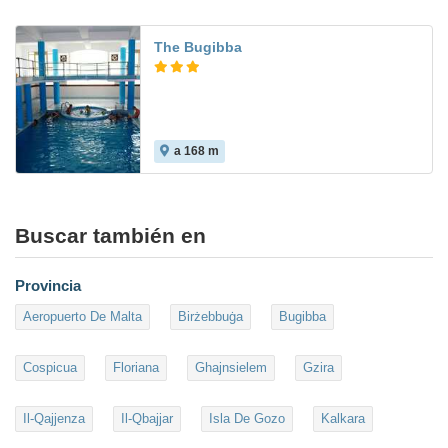
The Bugibba
a 168 m
Buscar también en
Provincia
Aeropuerto De Malta
Birżebbuġa
Bugibba
Cospicua
Floriana
Ghajnsielem
Gzira
Il-Qajjenza
Il-Qbajjar
Isla De Gozo
Kalkara