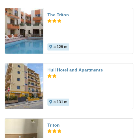
The Triton
a 129 m
Huli Hotel and Apartments
a 131 m
8.0
Triton