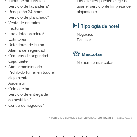
Información turística
Los clientes pueden elegir no
Servicio de lavandería*
usar el servicio de limpieza del
Recepción 24 horas
alojamiento
Servicio de planchado*
Venta de entradas
Tipología de hotel
Facturas
Fax / fotocopiadora*
Negocios
Extintores
Familiar
Detectores de humo
Alarma de seguridad
Mascotas
Cámaras de seguridad
Caja fuerte
No admite mascotas
Aire acondicionado
Prohibido fumar en todo el
alojamiento
Ascensor
Calefacción
Servicio de entrega de
comestibles*
Centro de negocios*
* Todos los servicios con asterisco conllevan un gasto extra