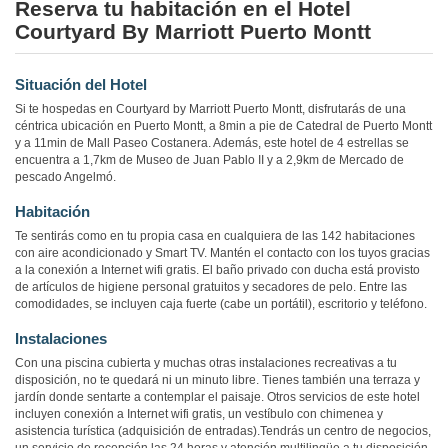
Reserva tu habitación en el Hotel
Courtyard By Marriott Puerto Montt
Situación del Hotel
Si te hospedas en Courtyard by Marriott Puerto Montt, disfrutarás de una
céntrica ubicación en Puerto Montt, a 8min a pie de Catedral de Puerto Montt
y a 11min de Mall Paseo Costanera. Además, este hotel de 4 estrellas se
encuentra a 1,7km de Museo de Juan Pablo II y a 2,9km de Mercado de
pescado Angelmó.
Habitación
Te sentirás como en tu propia casa en cualquiera de las 142 habitaciones
con aire acondicionado y Smart TV. Mantén el contacto con los tuyos gracias
a la conexión a Internet wifi gratis. El baño privado con ducha está provisto
de artículos de higiene personal gratuitos y secadores de pelo. Entre las
comodidades, se incluyen caja fuerte (cabe un portátil), escritorio y teléfono.
Instalaciones
Con una piscina cubierta y muchas otras instalaciones recreativas a tu
disposición, no te quedará ni un minuto libre. Tienes también una terraza y
jardín donde sentarte a contemplar el paisaje. Otros servicios de este hotel
incluyen conexión a Internet wifi gratis, un vestíbulo con chimenea y
asistencia turística (adquisición de entradas).Tendrás un centro de negocios,