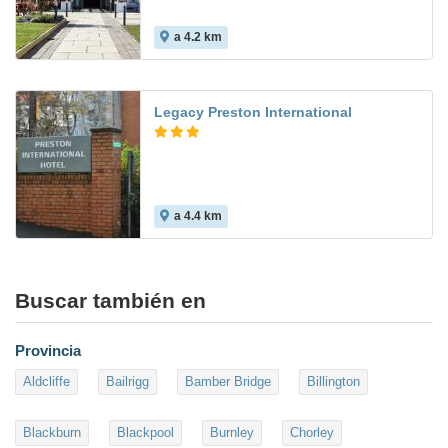
a 4.2 km
Legacy Preston International
a 4.4 km
Buscar también en
Provincia
Aldcliffe
Bailrigg
Bamber Bridge
Billington
Blackburn
Blackpool
Burnley
Chorley