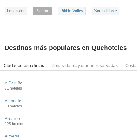
Lancaster
Preston
Ribble Valley
South Ribble
Destinos más populares en Quehoteles
Ciudades españolas
Zonas de playas más reservadas
Costa
A Coruña
71 hoteles
Albacete
19 hoteles
Alicante
125 hoteles
Almería