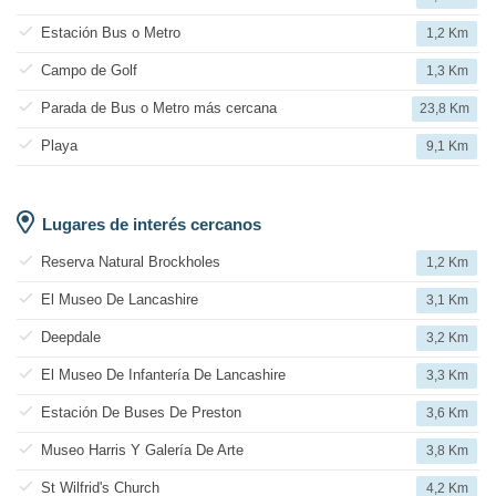
Estación Bus o Metro
1,2 Km
Campo de Golf
1,3 Km
Parada de Bus o Metro más cercana
23,8 Km
Playa
9,1 Km
Lugares de interés cercanos
Reserva Natural Brockholes
1,2 Km
El Museo De Lancashire
3,1 Km
Deepdale
3,2 Km
El Museo De Infantería De Lancashire
3,3 Km
Estación De Buses De Preston
3,6 Km
Museo Harris Y Galería De Arte
3,8 Km
St Wilfrid's Church
4,2 Km