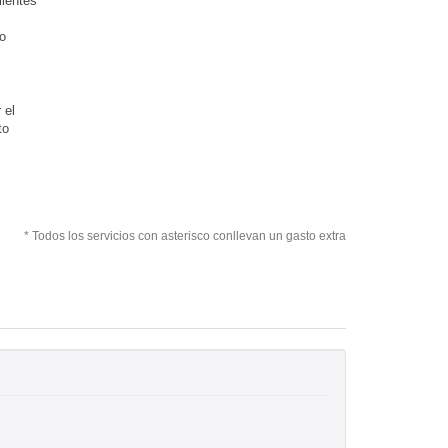
lientes
o
 el
to
* Todos los servicios con asterisco conllevan un gasto extra