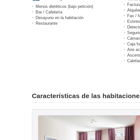
Factur
Menús dietéticos (bajo petición)
Alquile
Bar / Cafetería
Fax / f
Desayuno en la habitación
Extinto
Restaurante
Detect
Seguri
Cámara
Caja fu
Aire a
Ascens
Calefa
Características de las habitacion