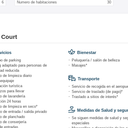
6
Numero de habitaciones
30
 Court
vicios
Bienestar
po de parking
Peluquería / salón de belleza
g adaptado para personas de
Masajes*
dad reducida
o de limpieza diario
Transporte
equipaje
ción turística
Servicio de recogida en el aeropue
zos para llevar
Servicio de traslado (de pago)*
o de lavandería
Traslado a sitios de interés*
ión 24 horas
io de limpieza en seco*
Medidas de Salud y segu
o de entrada / salida privado
io de planchado
Se siguen medidas de salud y se
o de conserjería
especiales
de entradas