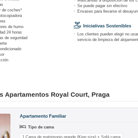
Mascarillas a disposición de los c
as
Se puede pagar sin efectivo
r de coches*
Envases para llevarse el desayun
otocopiadora
res
Iniciativas Sostenibles
ores de humo
dad 24 horas
Los clientes pueden elegir no usar
s de seguridad
servicio de limpieza del alojamien
erte
condicionado
or
cción
es Apartamentos Royal Court, Praga
Apartamento Familiar
Tipo de cama
1 Cama de matrimonio grande (King size) + Sofá cama