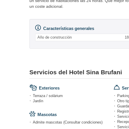
un servicio de habitaciones las 24 horas. Qué mejor f
un coste adicional.
Características generales
Año de construcción
18
Servicios del Hotel Sina Brufani
Exteriores
Ser
Terraza / solárium
Parking
Jardín
Otro ti
Guarda
Registr
Mascotas
Servici
Recepc
Admite mascotas (Consultar condiciones)
Servic