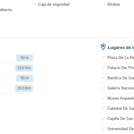
Caja de seguridad
Minibar
directa
Lugares de i
Plaza De La Re
50 m
Palacio Dei Prio
10,0 Km
Basilica De S
50 m
Galería Nacion
20,0 Km
Museo Arqueol
Catedral De Sa
Capilla De San
Universidad De