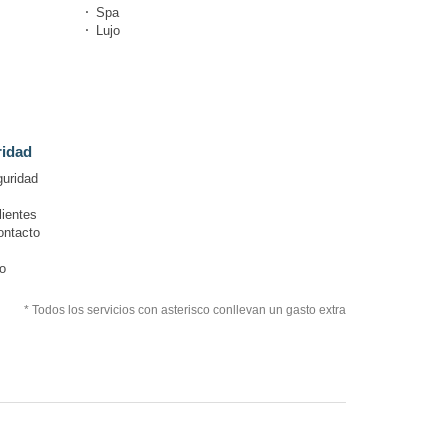
Spa
Lujo
ridad
guridad
lientes
ontacto
o
* Todos los servicios con asterisco conllevan un gasto extra