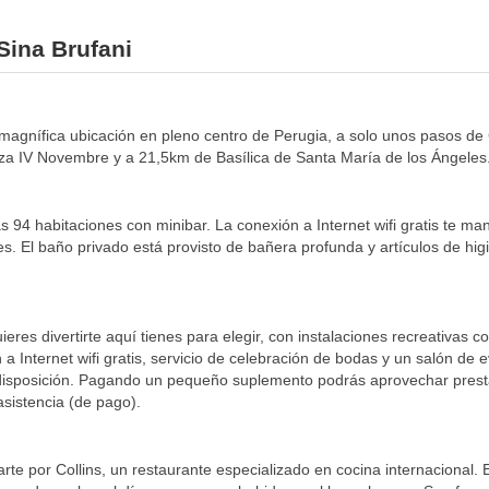
Sina Brufani
na magnífica ubicación en pleno centro de Perugia, a solo unos pasos d
zza IV Novembre y a 21,5km de Basílica de Santa María de los Ángeles
s 94 habitaciones con minibar. La conexión a Internet wifi gratis te m
les. El baño privado está provisto de bañera profunda y artículos de hi
eres divertirte aquí tienes para elegir, con instalaciones recreativas 
Internet wifi gratis, servicio de celebración de bodas y un salón de e
tu disposición. Pagando un pequeño suplemento podrás aprovechar prest
asistencia (de pago).
te por Collins, un restaurante especializado en cocina internacional. 