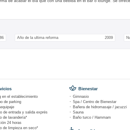
orma de acabar el día que con una bebida en el bar o lounge. Se ofrec
86
Año de la ultima reforma
2009
N
vicios
Bienestar
 en el establecimiento
Gimnasio
po de parking
Spa / Centro de Bienestar
equipaje
Bañera de hidromasaje / jacuzzi
o de entrada y salida exprés
Sauna
o de lavandería*
Baño turco / Hammam
ión 24 horas
io de limpieza en seco*