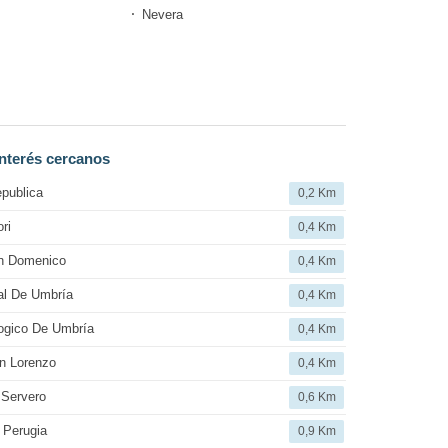
Nevera
nterés cercanos
publica
0,2 Km
ri
0,4 Km
an Domenico
0,4 Km
al De Umbría
0,4 Km
ogico De Umbría
0,4 Km
n Lorenzo
0,4 Km
 Servero
0,6 Km
 Perugia
0,9 Km