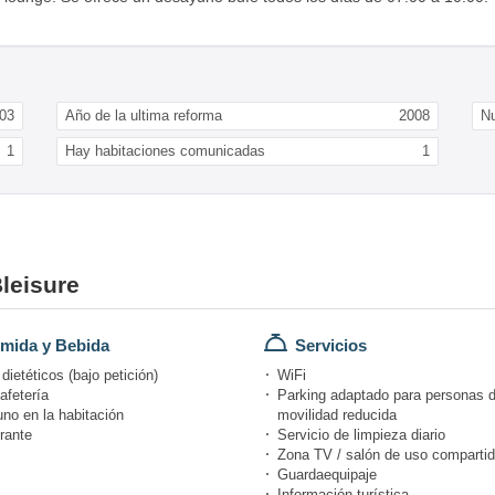
03
Año de la ultima reforma
2008
N
1
Hay habitaciones comunicadas
1
Bleisure
mida y Bebida
Servicios
ietéticos (bajo petición)
WiFi
afetería
Parking adaptado para personas 
no en la habitación
movilidad reducida
rante
Servicio de limpieza diario
Zona TV / salón de uso comparti
Guardaequipaje
Información turística