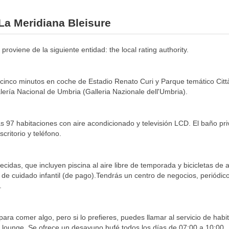
 La Meridiana Bleisure
 proviene de la siguiente entidad: the local rating authority.
cinco minutos en coche de Estadio Renato Curi y Parque temático Citt
ería Nacional de Umbria (Galleria Nazionale dell'Umbria).
as 97 habitaciones con aire acondicionado y televisión LCD. El baño pr
critorio y teléfono.
ecidas, que incluyen piscina al aire libre de temporada y bicicletas de a
io de cuidado infantil (de pago).Tendrás un centro de negocios, periódicos
.
para comer algo, pero si lo prefieres, puedes llamar al servicio de hab
 lounge. Se ofrece un desayuno bufé todos los días de 07:00 a 10:00.