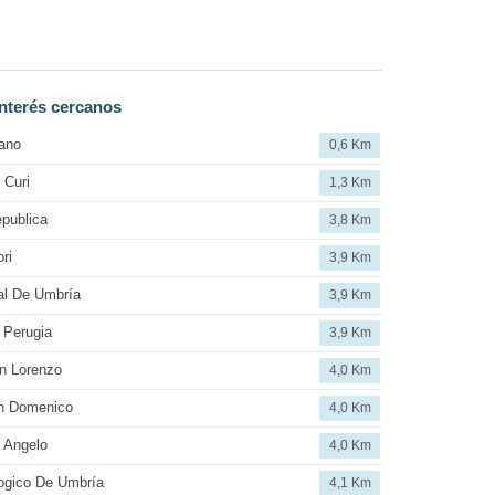
nterés cercanos
ano
0,6 Km
 Curi
1,3 Km
publica
3,8 Km
ri
3,9 Km
al De Umbría
3,9 Km
 Perugia
3,9 Km
n Lorenzo
4,0 Km
an Domenico
4,0 Km
 Angelo
4,0 Km
ogico De Umbría
4,1 Km