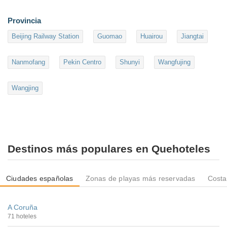
Provincia
Beijing Railway Station
Guomao
Huairou
Jiangtai
Nanmofang
Pekin Centro
Shunyi
Wangfujing
Wangjing
Destinos más populares en Quehoteles
Ciudades españolas
Zonas de playas más reservadas
Costa
A Coruña
71 hoteles