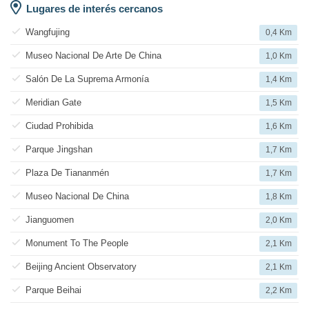
Lugares de interés cercanos
Wangfujing
0,4 Km
Museo Nacional De Arte De China
1,0 Km
Salón De La Suprema Armonía
1,4 Km
Meridian Gate
1,5 Km
Ciudad Prohibida
1,6 Km
Parque Jingshan
1,7 Km
Plaza De Tiananmén
1,7 Km
Museo Nacional De China
1,8 Km
Jianguomen
2,0 Km
Monument To The People
2,1 Km
Beijing Ancient Observatory
2,1 Km
Parque Beihai
2,2 Km