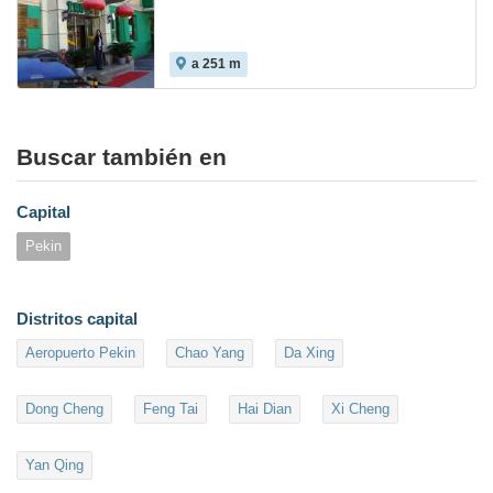
a 251 m
Buscar también en
Capital
Pekin
Distritos capital
Aeropuerto Pekin
Chao Yang
Da Xing
Dong Cheng
Feng Tai
Hai Dian
Xi Cheng
Yan Qing