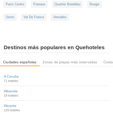
París Centro
Puteaux
Quartier Boieldieu
Rungis
Serris
Val De France
Versalles
Destinos más populares en Quehoteles
Ciudades españolas
Zonas de playas más reservadas
Costa
A Coruña
71 hoteles
Albacete
19 hoteles
Alicante
125 hoteles