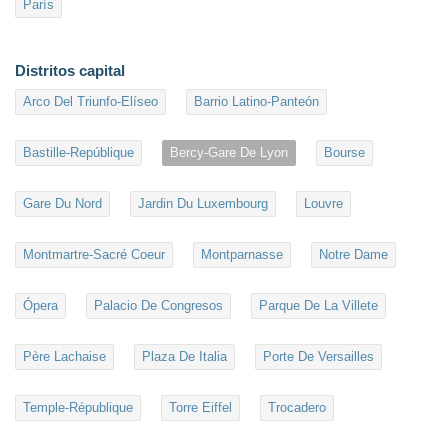
París
Distritos capital
Arco Del Triunfo-Elíseo
Barrio Latino-Panteón
Bastille-Repúblique
Bercy-Gare De Lyon
Bourse
Gare Du Nord
Jardin Du Luxembourg
Louvre
Montmartre-Sacré Coeur
Montparnasse
Notre Dame
Ópera
Palacio De Congresos
Parque De La Villete
Père Lachaise
Plaza De Italia
Porte De Versailles
Temple-République
Torre Eiffel
Trocadero