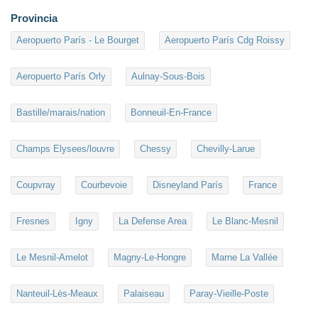
Provincia
Aeropuerto París - Le Bourget
Aeropuerto París Cdg Roissy
Aeropuerto París Orly
Aulnay-Sous-Bois
Bastille/marais/nation
Bonneuil-En-France
Champs Elysees/louvre
Chessy
Chevilly-Larue
Coupvray
Courbevoie
Disneyland París
France
Fresnes
Igny
La Defense Area
Le Blanc-Mesnil
Le Mesnil-Amelot
Magny-Le-Hongre
Marne La Vallée
Nanteuil-Lès-Meaux
Palaiseau
Paray-Vieille-Poste