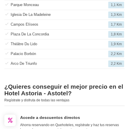
Parque Monceau
1,1 Km
Iglesia De La Madeleine
1,3 Km
Campos Elíseos
1,7 Km
Plaza De La Concordia
1,8 Km
Théâtre Du Lido
1,9 Km
Palacio Borbón
2,2 Km
Arco De Triunfo
2,2 Km
¿Quieres conseguir el mejor precio en el
Hotel Astoria - Astotel?
Regístrate y disfruta de todas las ventajas
Accede a descuentos directos
Ahorra reservando en Quehoteles, regístrate y haz tus reservas