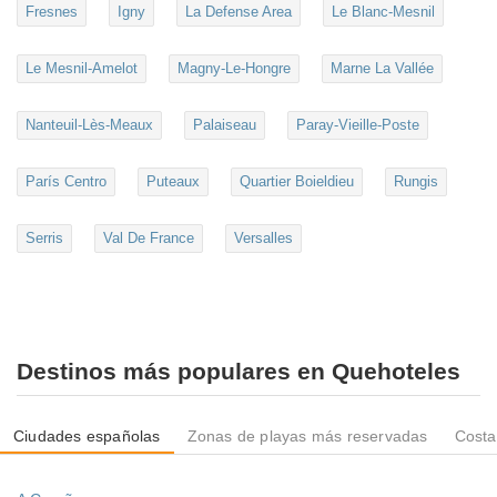
Fresnes
Igny
La Defense Area
Le Blanc-Mesnil
Le Mesnil-Amelot
Magny-Le-Hongre
Marne La Vallée
Nanteuil-Lès-Meaux
Palaiseau
Paray-Vieille-Poste
París Centro
Puteaux
Quartier Boieldieu
Rungis
Serris
Val De France
Versalles
Destinos más populares en Quehoteles
Ciudades españolas
Zonas de playas más reservadas
Costa