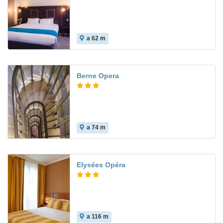
a 62 m
Berne Opera
a 74 m
Elysées Opéra
a 116 m