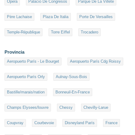
Ópera
Palacio De Congresos
Parque De La Villete
Père Lachaise
Plaza De Italia
Porte De Versailles
Temple-République
Torre Eiffel
Trocadero
Provincia
Aeropuerto París - Le Bourget
Aeropuerto París Cdg Roissy
Aeropuerto París Orly
Aulnay-Sous-Bois
Bastille/marais/nation
Bonneuil-En-France
Champs Elysees/louvre
Chessy
Chevilly-Larue
Coupvray
Courbevoie
Disneyland París
France