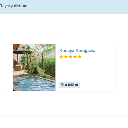
oyal y disfruta
Kanaya Kinugawa
a 642 m