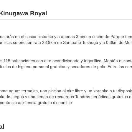
l Kinugawa Royal
, estarás en el casco histórico y a apenas 3min en coche de Parque te
milias se encuentra a 23,9km de Santuario Toshogu y a 0,3km de Mon
 115 habitaciones con aire acondicionado y frigorífico. Mantén el contac
ículos de higiene personal gratuitos y secadores de pelo. Entre las co
 como aguas termales, una piscina al aire libre y un karaoke a tu dispos
sala de juegos y una tienda de recuerdos.Tendrás periódicos gratuitos en
ento sin asistencia gratuito disponible.
al