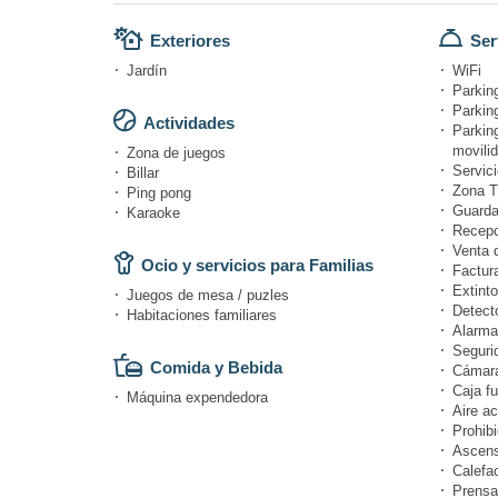
Exteriores
Ser
Jardín
WiFi
Parking
Parking
Actividades
Parkin
movili
Zona de juegos
Servici
Billar
Zona T
Ping pong
Guarda
Karaoke
Recepc
Venta 
Ocio y servicios para Familias
Factur
Extinto
Juegos de mesa / puzles
Detect
Habitaciones familiares
Alarma
Seguri
Comida y Bebida
Cámara
Caja fu
Máquina expendedora
Aire a
Prohibi
Ascens
Calefa
Prensa