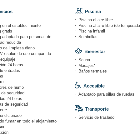
vicios
Piscina
Piscina al aire libre
 en el establecimiento
Piscina al aire libre (de temporada
 gratis
Piscina infantil
g adaptado para personas de
Sombrillas
dad reducida
o de limpieza diario
Bienestar
V / salón de uso compartido
equipaje
Sauna
ión 24 horas
Masajes*
de entradas
Baños termales
as
res
Accesible
ores de humo
 de seguridad
Adaptado para sillas de ruedas
dad 24 horas
s de seguridad
Transporte
erte
condicionado
Servicio de traslado
do fumar en todo el alojamiento
or
cción