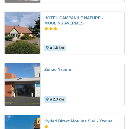
HOTEL CAMPANILE NATURE -
MOULINS AVERMES
a 1.6 km
Zenao Yzeure
a 2.3 km
Kyriad Direct Moulins Sud - Yzeure