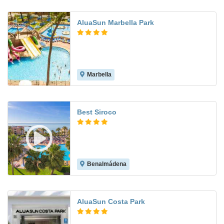
AluaSun Marbella Park
Marbella
7.5
Best Siroco
Benalmádena
7.7
AluaSun Costa Park