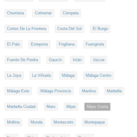
Churriana
Colmenar
Cómpeta
Cortes De La Frontera
Costa Del Sol
El Burgo
El Palo
Estepona
Frigiliana
Fuengirola
Fuente De Piedra
Gaucín
Istán
Júzcar
La Joya
La Viñuela
Málaga
Málaga Centro
Málaga Este
Málaga Provincia
Manilva
Marbella
Marbella Ciudad
Maro
Mijas
Mijas Costa
Mollina
Monda
Montecorto
Montejaque