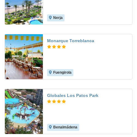
Nerja
8.0
Monarque Torreblanca
Fuengirola
8.6
Globales Los Patos Park
Benalmádena
7.9