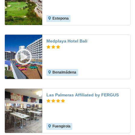
Estepona
7.7
Medplaya Hotel Bali
Benalmádena
8.0
Las Palmeras Affiliated by FERGUS
Fuengirola
7.3