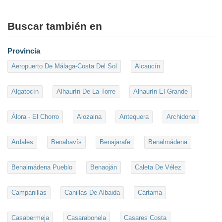
Buscar también en
Provincia
Aeropuerto De Málaga-Costa Del Sol
Alcaucín
Algatocín
Alhaurín De La Torre
Alhaurín El Grande
Álora - El Chorro
Alozaina
Antequera
Archidona
Ardales
Benahavís
Benajarafe
Benalmádena
Benalmádena Pueblo
Benaoján
Caleta De Vélez
Campanillas
Canillas De Albaida
Cártama
Casabermeja
Casarabonela
Casares Costa