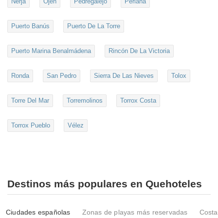
Nerja
Ojén
Pedregalejo
Periana
Puerto Banús
Puerto De La Torre
Puerto Marina Benalmádena
Rincón De La Victoria
Ronda
San Pedro
Sierra De Las Nieves
Tolox
Torre Del Mar
Torremolinos
Torrox Costa
Torrox Pueblo
Vélez
Destinos más populares en Quehoteles
Ciudades españolas
Zonas de playas más reservadas
Costa