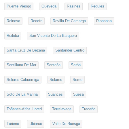
Puente Viesgo
Queveda
Rasines
Regules
Reinosa
Reocín
Revilla De Camargo
Rionansa
Ruiloba
San Vicente De La Barquera
Santa Cruz De Bezana
Santander Centro
Santillana De Mar
Santoña
Sarón
Selores-Cabuerniga
Solares
Somo
Soto De La Marina
Suances
Suesa
Toñanes-Alfoz Llored
Torrelavega
Treceño
Turieno
Ubiarco
Valle De Ruesga