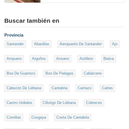
Buscar también en
Provincia
Santander
Abanillas
Aeropuerto De Santander
Ajo
Ampuero
Argoños
Arnuero
Astillero
Bielva
Boo De Guarnizo
Boo De Pielagos
Cabárceno
Cabezón De Liébana
Cantabria
Carriazo
Cartes
Castro Urdiales
Cillorigo De Liébana
Cobreces
Comillas
Cosgaya
Costa De Cantabria