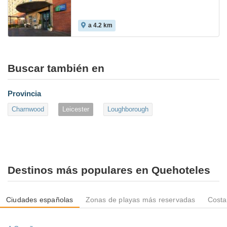
a 4.2 km
Buscar también en
Provincia
Charnwood
Leicester
Loughborough
Destinos más populares en Quehoteles
Ciudades españolas
Zonas de playas más reservadas
Costa